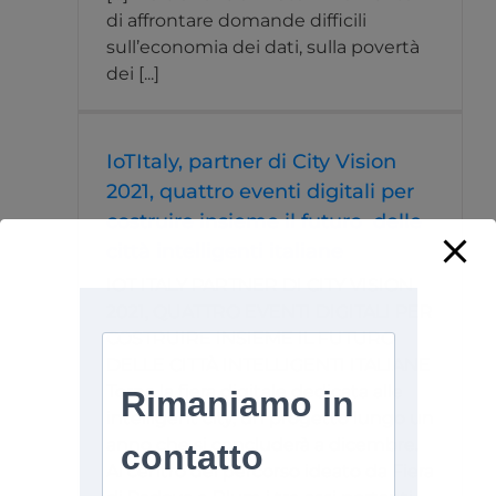
di affrontare domande difficili
sull’economia dei dati, sulla povertà
dei [...]
IoTItaly, partner di City Vision
2021, quattro eventi digitali per
costruire insieme il futuro delle
città intelligenti italiane
IOT ITALY PARTNER DI CITY VISION
2021, QUATTRO EVENTI DIGITALI PER
COSTRUIRE INSIEME IL FUTURO
DELLE CITTÀ INTELLIGENTI ITALIANE
Torna la fiera digitale dedicata alle
intelligent city, un progetto lungo un
anno che si concluderà a dicembre.
Al centro del percorso ideato da Fiera