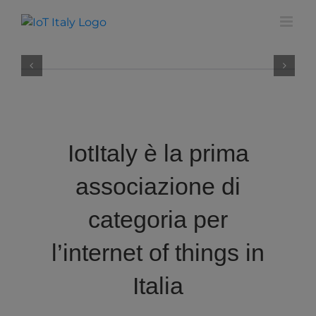
Salta
modal-check
al
contenuto
IotItaly è la prima
associazione di
categoria per
l’internet of things in
Italia