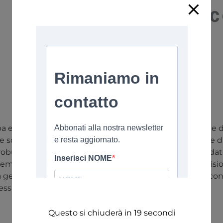
 e fornisce soluzioni per l’Internet of Things complete d
 soluzioni di Eurotech, i clienti hanno accesso alle pile 
busti e a sensori sofisticati, allo scopo di raccogliere dati
ema mondiale, Eurotech contribuisce a realizzare la visio
gestione dei dispositivi e dei dati alla piattaforma di con
iness idonei al mondo dell’impresa moderna.
Questo si chiuderà in
18
secondi