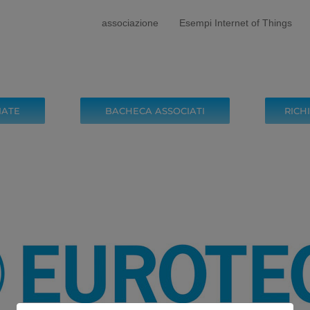
modal-check
associazione
Esempi Internet of Things
IATE
BACHECA ASSOCIATI
RICH