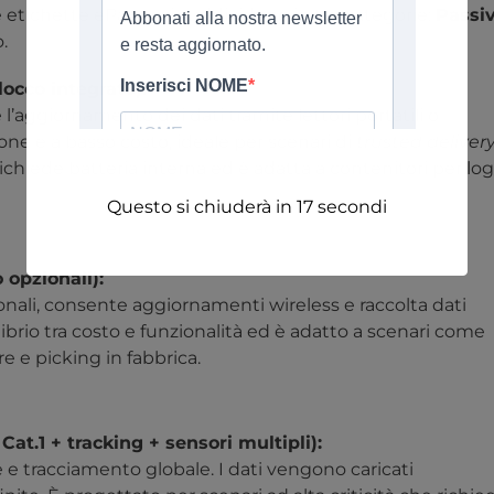
e etichette ePaper si suddividono in tre categorie:
Passiv
.
occo integrato):
’aggiornamento dei dati tramite lettori portatili o
e e a basso costo, ideale per scenari di
trusted deliver
richiede batteria interna ed è adatta a contenitori per log
Questo si chiuderà in
16
secondi
 opzionali):
onali, consente aggiornamenti wireless e raccolta dati
librio tra costo e funzionalità ed è adatto a scenari come
e e picking in fabbrica.
at.1 + tracking + sensori multipli):
 tracciamento globale. I dati vengono caricati