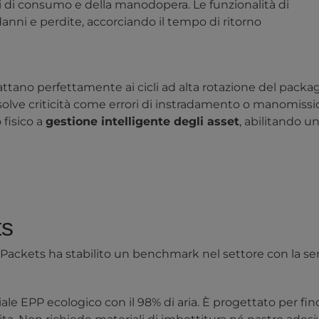
ali di consumo e della manodopera. Le funzionalità di
nni e perdite, accorciando il tempo di ritorno
attano perfettamente ai cicli ad alta rotazione del packa
 risolve criticità come errori di instradamento o manomissi
 fisico a
gestione intelligente degli asset
, abilitando u
ts
gPackets
ha stabilito un benchmark nel settore con la ser
iale EPP ecologico con il 98% di aria. È progettato per fin