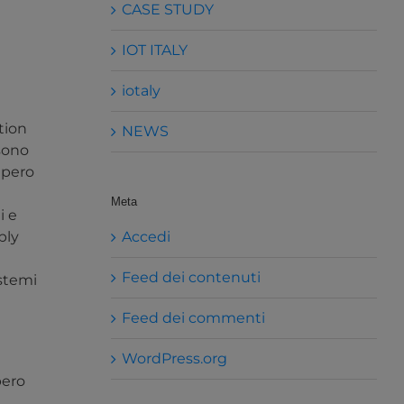
CASE STUDY
IOT ITALY
iotaly
tion
NEWS
 sono
upero
Meta
i e
ply
Accedi
Feed dei contenuti
istemi
Feed dei commenti
WordPress.org
pero