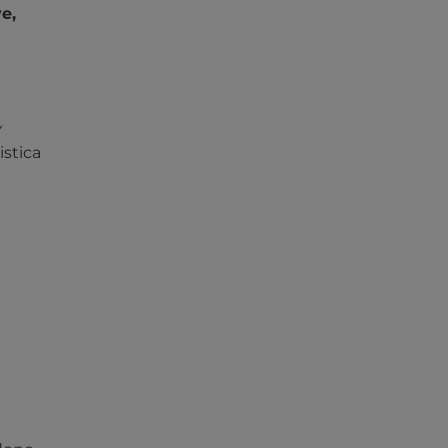
e,
y
istica