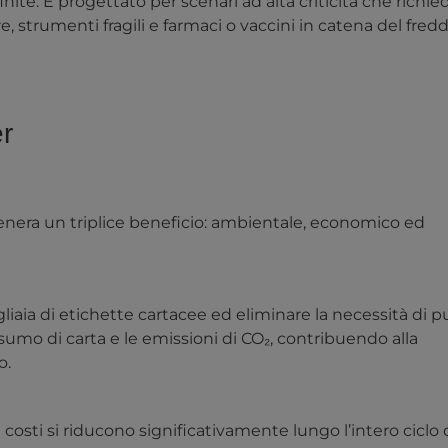
te. È progettato per scenari ad alta criticità che richi
 strumenti fragili e farmaci o vaccini in catena del fredd
er
genera un triplice beneficio: ambientale, economico ed
iaia di etichette cartacee ed eliminare la necessità di pu
sumo di carta e le emissioni di CO₂, contribuendo alla
o.
 costi si riducono significativamente lungo l’intero ciclo 