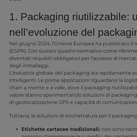
1. Packaging riutilizzabile:
nell’evoluzione del packagi
Nel giugno 2024, l’Unione Europea ha pubblicato il
(ESPR). Con questo quadro normativo come riferimento
diventati requisiti obbligatori per l’accesso al merc
degli imballaggi.
L’industria globale del packaging sta rapidamente p
intelligenti. Le prime applicazioni riguardano la logis
chain a monte e a valle, dove il packaging riutilizzabil
valore stanno sperimentando soluzioni di packaging ri
di geolocalizzazione GPS e capacità di comunicazione
Tuttavia, le soluzioni di etichettatura per il packaging
Etichette cartacee tradizionali:
non sono riscriv
possono danneggiare le superfici dei contenitori