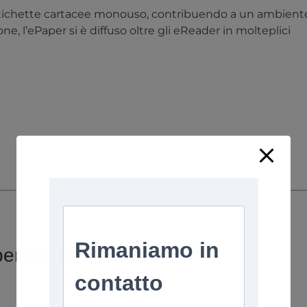
 etichette cartacee monouso, contribuendo a un ambient
e, l’ePaper si è diffuso oltre gli eReader in molteplici
per per la spedizione