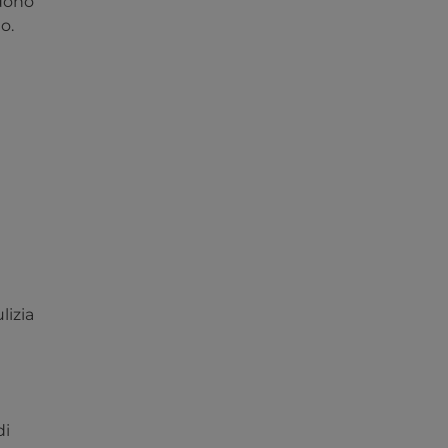
edono
o.
lizia
di