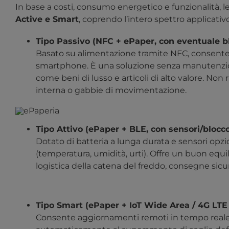
In base a costi, consumo energetico e funzionalità, l
Active e Smart
, coprendo l’intero spettro applicativo
Tipo Passivo (NFC + ePaper, con eventuale bl
Basato su alimentazione tramite NFC, consente l
smartphone. È una soluzione senza manutenzion
come beni di lusso e articoli di alto valore. Non 
interna o gabbie di movimentazione.
Tipo Attivo (ePaper + BLE, con sensori/blocco
Dotato di batteria a lunga durata e sensori opzi
(temperatura, umidità, urti). Offre un buon equi
logistica della catena del freddo, consegne sicur
Tipo Smart (ePaper + IoT Wide Area / 4G LTE C
Consente aggiornamenti remoti in tempo reale e