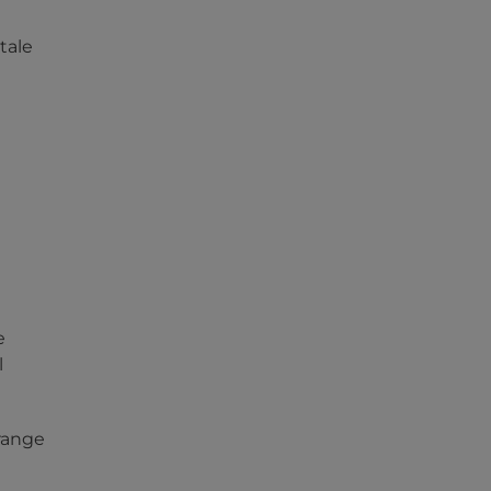
tale
e
l
 range