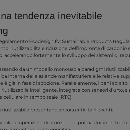
 una tendenza inevitabile
ng
 regolamento
Ecodesign for Sustainable Products Regula
, riutilizzabilità e riduzione dell’impronta di carbonio
ato, accelerando fortemente lo sviluppo dei sistemi di rec
assando da un modello monouso a paradigmi riutilizzabil
tica interna delle aziende manifatturiere e le relative sup
e è già in fase di adozione. Parallelamente, i beni ad alto
utilizzabile intelligente, integrate con sensori d’urto, s
 cellulare in tempo reale (RTC).
 riutilizzabile presentano ancora criticità rilevanti:
ibili. Le operazioni di rimozione e pulizia durante il recu
 e aumentare i costi operativi.