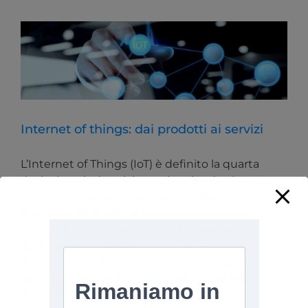
Internet of things: dai prodotti ai servizi
L’Internet of Things (IoT) è definito la quarta
rivoluzione industriale, ma le aziende che non
riusciranno ad adattare il loro modello di
business all’IoT potrebbero mettere a rischio il
proprio futuro. Sono rimaste famose le
dichiarazioni rilasciate dall’ex CEO di Nokia
durante la conferenza stampa di annuncio
dell’acquisizione da parte di Microsoft della
divisione smartphone [...]