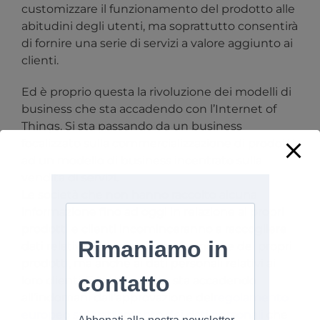
customizzare il funzionamento del prodotto alle
abitudini degli utenti, ma soprattutto consentirà
di fornire una serie di servizi a valore aggiunto ai
clienti.
Ed è proprio questa la rivoluzione dei modelli di
business che sta accadendo con l’Internet of
Things. Si sta passando da un business
focalizzato sulla commercializzazione di prodotti
ad un modello di business incentrato sulla
vendita di servizi.
Le società che non hanno raccolto alcuna
informazione fino ad oggi in relazione ai propri
prodotti e clienti incominceranno a raccogliere
dati relativi non solo alla performance dei propri
prodotti, ma anche ai dati personali relativi ai
loro clienti. E tutto questo sta accadendo
all’indomani dall’approvazione del
regolamento
europeo sul trattamento dei dati personali
che