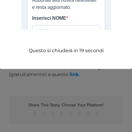
introduce sanzioni fino al 4% del fatturato
mondiale per le violazioni.
La rivoluzione dei modelli di business delle
aziende dovuta all’Internet of Things e le sue
implicazioni saranno oggetto di discussione
durante l’evento sui modelli di business
Questo si chiuderà in
19
secondi
dell’Internet of Things organizzato
dall’associazione
IoTItaly
, il 31 maggio 2016 presso
la sede di Microsoft a cui è possibile registrarsi
(gratuitamente) a questo
link
.
Share This Story, Choose Your Platform!
Facebook
X
Reddit
LinkedIn
Tumblr
Pinterest
Vk
Email