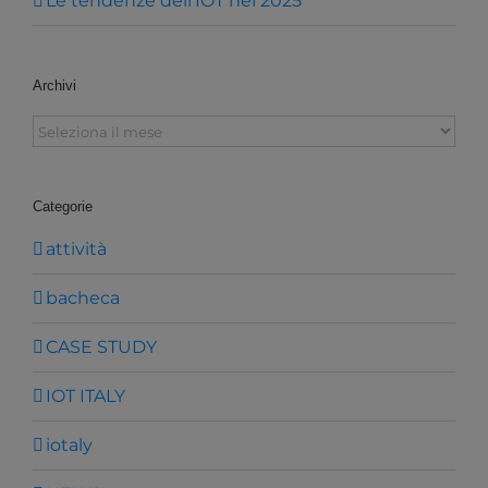
Le tendenze dell’IOT nel 2025
Archivi
Archivi
Categorie
attività
bacheca
CASE STUDY
IOT ITALY
iotaly