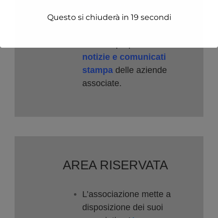
case history
di successo
Questo si chiuderà in
forniti dall’associato.
19
secondi
L’associazione veicola
tramite i propri canali,
notizie e comunicati
stampa
delle aziende
associate.
AREA RISERVATA
L’associazione mette a
disposizione dei suoi