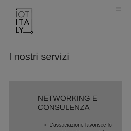
Salta
modal-check
al
contenuto
I nostri servizi
NETWORKING E
CONSULENZA
L’associazione favorisce lo