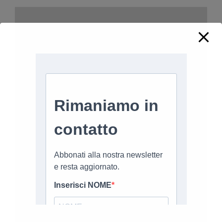
PROMOZIONE
L’associazione fornisce la
possibilità di
promozione
di prodotti e servizi
aziendali tramite i propri
canali: newsletter
(1/settimana), sito web e
social networks.
L’associazione promuove i
prodotti/servizi delle
aziende associate tramite
il proprio sito internet
grazie all’inserimento di