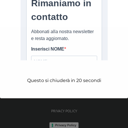
ARTICOLI RECENTI
La soluzione ePaper per packaging
riutilizzabile intelligente
Conto alla Rovescia per il DATA ACT
Questo si chiuderà in
20
secondi
PRIVACY POLICY
Privacy Policy