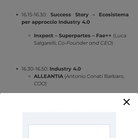
16.15-16.30:
Success Story – Ecosistema
per approccio Industry 4.0
Inxpect – Superpartes – Fae++
(Luca
Salgarelli,
Co-Founder and CEO
)
16.30-16.50:
Industry 4.0
ALLEANTIA
(Antonio Conati Barbaro,
COO
)
16.50-17.10:
Industry 4.0 Piano Calenda
ANIE
(Marco Vecchio,
Secretary
)