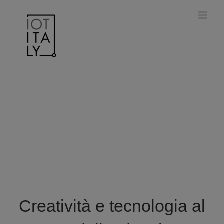
Salta
modal-check
al
contenuto
Creatività e tecnologia al