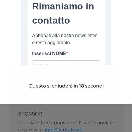
17.10-17.45:
Chiusura lavori
e
Q&A
(Alessandro Bassi)
17.45-18.30:
Aperitivo e demo tour
�ND� �H
Per maggiori informazioni inviare una
Questo si chiuderà in
18
secondi
mail a
info@iotitaly.net
SPONSOR
Per diventare sponsor dell’evento inviare
una mail a
info@iotitaly.net