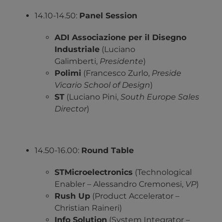
14.10-14.50:
Panel Session
ADI Associazione per il Disegno
Industriale
(Luciano
Galimberti,
Presidente
)
Polimi
(Francesco Zurlo,
Preside
Vicario School of Design
)
ST
(Luciano Pini,
South Europe Sales
Director
)
14.50-16.00:
Round Table
STMicroelectronics
(Technological
Enabler – Alessandro Cremonesi,
VP
)
Rush Up
(Product Accelerator –
Christian Raineri)
Info Solution
(System Integrator –