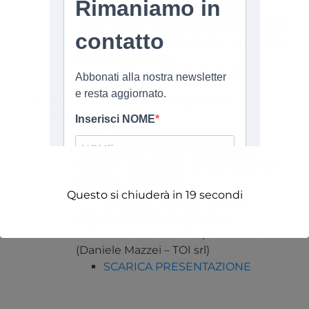
SCARICA PRESENTAZIONE
Ottimizzazione dell’ambiente di lavoro
tramite virtual reality (LMS – University
of Patras, Greece)
SCARICA PRESENTAZIONE
Panel 2 –
Efficienza Energetica e
Ambientale
Produzione in simbiosi: interazioni,
collaborazioni e ottimizzazioni del
footprint energetico (Antonio Conati
Barbaro – Alleantia)
Questo si chiuderà in
19
secondi
SCARICA PRESENTAZIONE
Sistemi IOT non invasivi per
l’efficientamento della produzione
(Daniele Mazzei – TOI srl)
SCARICA PRESENTAZIONE