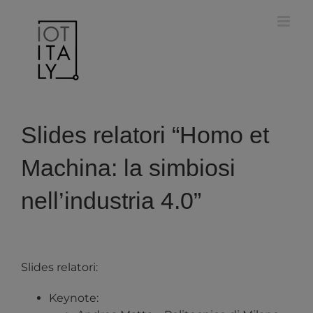
Salta
modal-check
al
contenuto
Slides relatori “Homo et
Machina: la simbiosi
nell’industria 4.0”
Slides relatori:
Keynote: