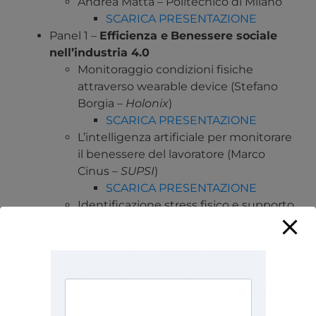
Andrea Matta – Politecnico di Milano
SCARICA PRESENTAZIONE
Panel 1 –
Efficienza e
B
enessere sociale
nell’industria 4.0
Monitoraggio condizioni fisiche
attraverso wearable device (Stefano
Borgia –
Holonix
)
SCARICA PRESENTAZIONE
L’intelligenza artificiale per monitorare
il benessere del lavoratore (Marco
Cinus –
SUPSI
)
SCARICA PRESENTAZIONE
Identificazione stress fisico e supporto
attraverso Esoscheletro (Giulio Proface
– IUVO)
SCARICA PRESENTAZIONE
Coinvolgimento del lavoratore
nell’innovazione aziendale (Eva Coscia
– Holonix)