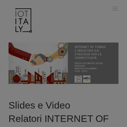
Salta
modal-check
al
contenuto
Slides e Video
Relatori INTERNET OF