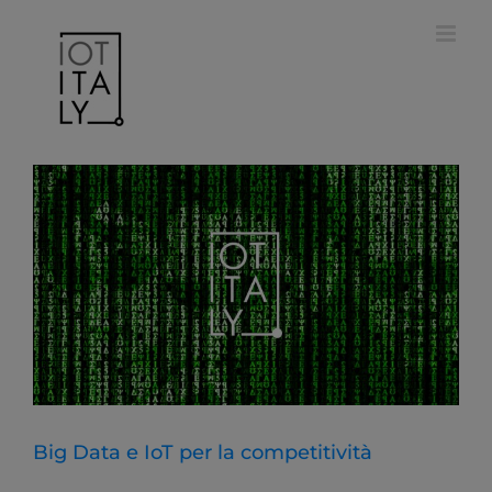
Salta
modal-check
al
contenuto
Big Data e IoT per la competitività