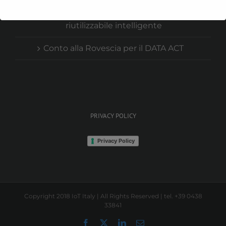
La soluzione ePaper per packaging
riutilizzabile intelligente
Conto alla Rovescia per il DATA ACT
PRIVACY POLICY
Privacy Policy
Copyright 2018 IoT Italy | All Rights Reserved | tel. +39 0438
33841
Facebook
X
LinkedIn
Email