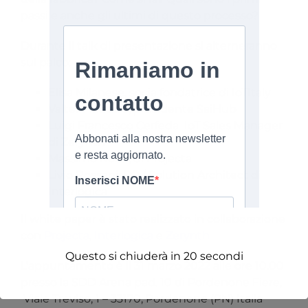
passi e anche gli ultimi di questo processo?
Durante il talk di presentazione si alterneranno
sul palco:
Elisa Milanese, socia fondatrice di IoTItaly
Valter Fraccaro, presidente SaiHub
Luigi Francesco Cerfeda IoT Sales Manager
di Zerynth
Massimo Rossi, di Projecta
Livio Rossani, PO / Solution Architect di
Interlogica
Il white paper è stato realizzato in collaborazione
con
Projecta
,
Interlogica
e
Zerynth
Questo si chiuderà in
19
secondi
L’appuntamento è il 31 marzo 2022 alle ore 10.00
presso la SDD Arena pad. 10 di Pordenone Fiere,
Viale Treviso, 1 – 33170, Pordenone (PN) Italia