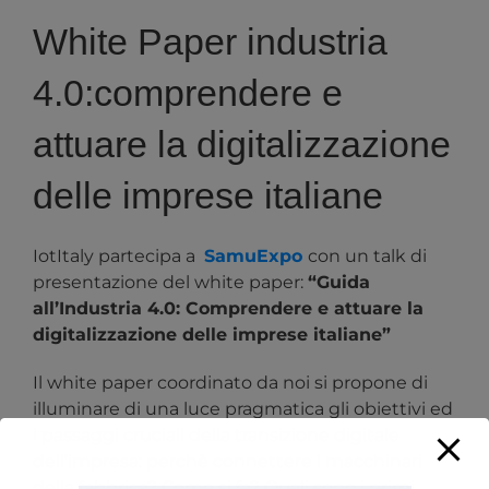
White Paper industria
4.0:comprendere e
attuare la digitalizzazione
delle imprese italiane
IotItaly partecipa a
SamuExpo
con un talk di
presentazione del white paper:
“
Guida
all’Industria 4.0: Comprendere e attuare la
digitalizzazione delle imprese italiane”
Il white paper coordinato da noi si propone di
illuminare di una luce pragmatica gli obiettivi ed
i passaggi cruciali della transizione digitale
dell’impresa: perchè connettere i macchinari
della fabbrica? Come si fa? Quali sono i primi