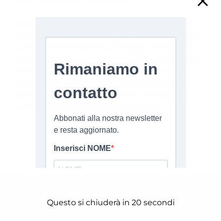
di Alessandro Bassi La risposta breve a questa
domanda è una sola: no. Oggi, possiamo sentire
le espressioni "Internet of Things", "Internet of
Everything", "Industria 4.0" quasi ovunque, ed è
molto probabile che, poiché non esiste una
definizione uniforme, funzionino così bene
perché chiunque può vedere in loro ciò che
vuole. Una semplice definizione di [...]
ARTICOLI RECENTI
Questo si chiuderà in
20
secondi
La soluzione ePaper per packaging