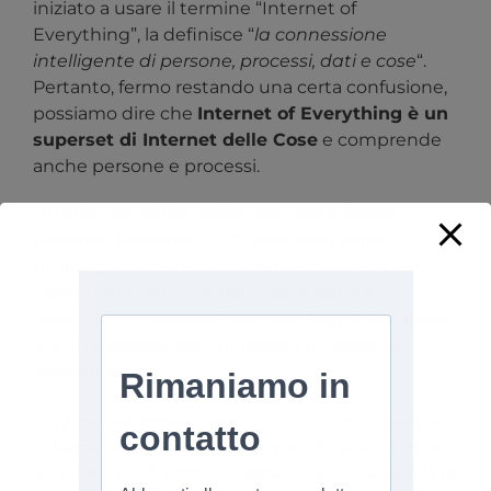
iniziato a usare il termine “Internet of
Everything”, la definisce “
la connessione
intelligente di persone, processi, dati e cose
“.
Pertanto, fermo restando una certa confusione,
possiamo dire che
Internet of Everything è un
superset di Internet delle Cose
e comprende
anche persone e processi.
Un altro concetto molto comune è
Cyber-
Physical Systems
. I CPS sono visti come
un’integrazione di calcoli, reti e processi fisici.
Computer e reti integrati monitorano e
controllano i processi fisici, con loop di feedback
in cui i processi fisici influenzano i calcoli e
viceversa.
In generale, possiamo dire che se l’IoT riguarda il
collegamento di oggetti e macchine a Internet
e tra loro; i CPS sono l’integrazione di calcolo, rete