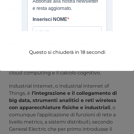
e processo fisico. Possiamo quindi definire i
CPS
come un sottoinsieme di IoT
: in particolare, CPS
può essere dispositivi che potrebbero non avere
capacità di comunicazione specifiche.
Per quanto riguarda l’
Industria 4.0
, la sua
definizione “ufficiale” è la tendenza
dell’automazione e dello scambio di dati nelle
Questo si chiuderà in
18
secondi
tecnologie di produzione che comprende i
sistemi cibernetici, l’Internet degli oggetti, il
cloud computing e il calcolo cognitivo.
Industrial Internet, o Industrial Internet of
Things, è
l’integrazione e il collegamento di
big data, strumenti analitici e reti wireless
con apparecchiature fisiche e industriali
, o
comunque l’applicazione di funzioni di rete a
livello metrico, a sistemi distribuiti, secondo
General Electric che per primo introdusse il