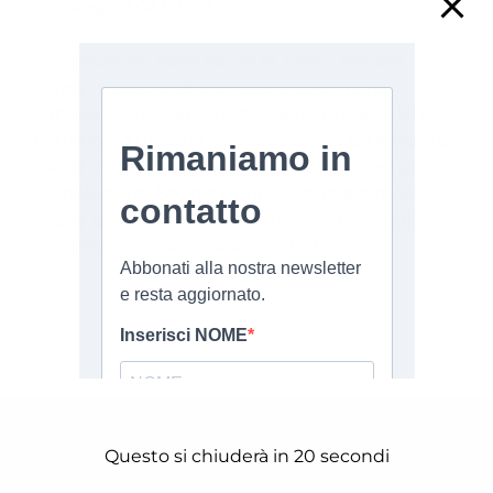
convegno di Nizza
di Alessandro Bassi Vacanze. Costa Azzurra.
Parole magiche, che evocano sole, mare,
Cannes, Montecarlo, Nizza, Saint Tropez … Un
patrimonio unico al mondo, visitato da milioni di
turisti ogni anno. E, considerando anche i poli
tecnologici di Sophia Antipolis e Telecom Valley,
anche da un numero elevatissimo di viaggi di
affari. Ma come evolverà questo [...]
ARTICOLI RECENTI
Questo si chiuderà in
20
secondi