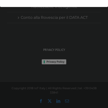
La soluzione ePaper per packaging
riutilizzabile intelligente
Conto alla Rovescia per il DATA ACT
PRIVACY POLICY
Privacy Policy
Copyright 2018 IoT Italy | All Rights Reserved | tel. +39 0438
33841
Facebook
X
LinkedIn
Email