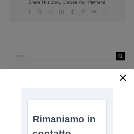
Share This Story, Choose Your Platform!
Facebook
X
Reddit
LinkedIn
Tumblr
Pinterest
Vk
Email
Cerca
per:
Articoli recenti
La soluzione ePaper per packaging
riutilizzabile intelligente
Conto alla Rovescia per il DATA ACT
DIGITAL TWINS NELL’ALLEVAMENTO –
opportunità e nuove sfide