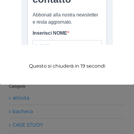
Intervista a Valter Fraccaro sull’intelligenza
artificiale
Le tendenze dell’IOT nel 2025
Archivi
Archivi
Questo si chiuderà in
19
secondi
Categorie
attività
bacheca
CASE STUDY