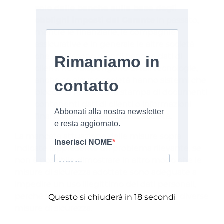
solo dalle banche sulla base degli
obblighi imposti dal Garante
in passato,
mentre le finanziarie, le compagnie
assicurative e in generale le altre società
che gestiscono grandi banche dati di
clienti non dispongono di tali tecnologie,
anche se alcune società hanno sistemi che
bloccano l’invio e/o la stampa di documenti
contenenti dati di clienti o informazioni
finanziarie all’esterno della società.
La mancata attuazione delle misure sopra
indicate rappresenta un problema rilevante, se
non è possibile dimostrare in altro modo che le
misure di sicurezza adottate sono adeguate a
impedire un uso illegittimo dei dati personali,
perché sono stati implementate ulteriori diverse
Questo si chiuderà in
18
secondi
misure di sicurezza.