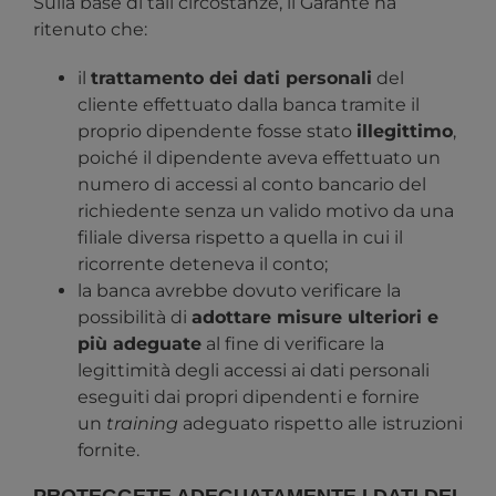
Sulla base di tali circostanze, il Garante ha
ritenuto che:
il
trattamento dei dati personali
del
cliente effettuato dalla banca tramite il
proprio dipendente fosse stato
illegittimo
,
poiché il dipendente aveva effettuato un
numero di accessi al conto bancario del
richiedente senza un valido motivo da una
filiale diversa rispetto a quella in cui il
ricorrente deteneva il conto;
la banca avrebbe dovuto verificare la
possibilità di
adottare misure ulteriori e
più adeguate
al fine di verificare la
legittimità degli accessi ai dati personali
eseguiti dai propri dipendenti e fornire
un
training
adeguato rispetto alle istruzioni
fornite.
PROTEGGETE ADEGUATAMENTE I DATI DEI