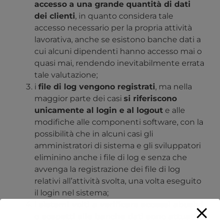
accesso a una grande quantità di dati
dei clienti
, in quanto considera tale
accesso necessario per la propria attività
lavorativa, anche se esistono banche dati a
cui alcuni dipendenti hanno accesso mai o
quasi mai, rendendo inevitabilmente errata
tale valutazione;
i
file di log vengono registrati
, ma nella
maggior parte dei casi
si riferiscono
unicamente al login e al logout
e alle
modifiche alle componenti software, con la
possibilità che in alcuni casi gli
amministratori di sistema e gli sviluppatori
eliminino anche i file di log e senza che
avvenga la registrazione dei file di log
relativi all’attività svolta, una volta eseguito
il login nel sistema;
i
sistemi volti a verificare accessi abusivi
o sospetti alle banche dati sono attuati