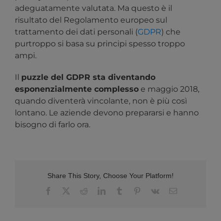
adeguatamente valutata. Ma questo è il
risultato del Regolamento europeo sul
trattamento dei dati personali (
GDPR
) che
purtroppo si basa su principi spesso troppo
ampi.
Il
puzzle del GDPR sta diventando
esponenzialmente complesso
e maggio 2018,
quando diventerà vincolante, non è più così
lontano. Le aziende devono prepararsi e hanno
bisogno di farlo ora.
Share This Story, Choose Your Platform!
Facebook
X
Reddit
LinkedIn
Tumblr
Pinterest
Vk
Email