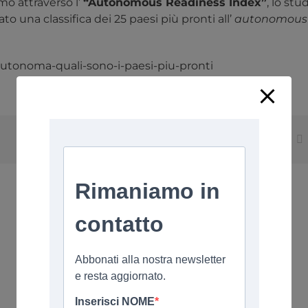
mo attraverso l’
“Autonomous Readiness Index”
, lo stu
ato una classifica dei 25 paesi più pronti all’
autonomous
autonoma-quali-sono-i-paesi-piu-pronti
Facebook
X
Reddit
LinkedIn
Tumblr
Pinter