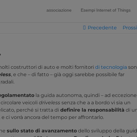
modal-check
associazione
Esempi Internet of Things
Precedente
Pross
?
i costruttori di auto e molti fornitori
di tecnologia
son
eless
, e che – di fatto – già oggi sarebbe possibile far
radali.
egolamentato
la guida autonoma, quindi – ad eccezione
 circolare veicoli
driveless
senza che a a bordo vi sia un
cato, perché si tratta di
definire la responsabilità
di u
, e ci vorrà ancora del tempo per affrontarlo.
one
sullo stato di avanzamento
dello sviluppo della gui