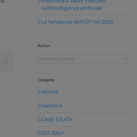
Intervista a Valter Fraccaro
dio
sull’intelligenza artificiale
Le tendenze dell’IOT nel 2025
Archivi
Archivi
est
Vk
Email
Categorie
attività
bacheca
CASE STUDY
IOT ITALY