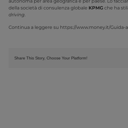
autonoma per area geografica e per paese. Lo faccia
della società di consulenza globale
KPMG
che ha stil
driving
.
Continua a leggere su https://www.money.it/Guida-
Share This Story, Choose Your Platform!