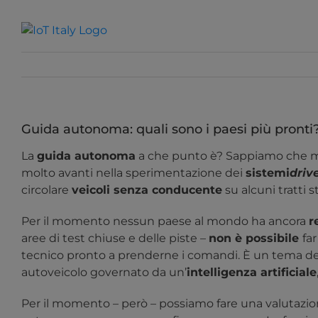
Salta
al
contenuto
Guida autonoma: quali sono i paesi più pronti
La
guida autonoma
a che punto è? Sappiamo che molt
molto avanti nella sperimentazione dei
sistemi
driv
circolare
veicoli senza conducente
su alcuni tratti st
Per il momento nessun paese al mondo ha ancora
r
aree di test chiuse e delle piste –
non è possibile
far
tecnico pronto a prenderne i comandi. È un tema deli
autoveicolo governato da un’
intelligenza artificiale
Per il momento – però – possiamo fare una valutazi