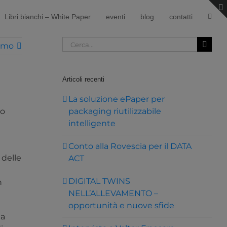
Libri bianchi – White Paper
eventi
blog
contatti
Cerca
imo
per:
Articoli recenti
La soluzione ePaper per
o
packaging riutilizzabile
intelligente
Conto alla Rovescia per il DATA
 delle
ACT
DIGITAL TWINS
n
NELL’ALLEVAMENTO –
opportunità e nuove sfide
da