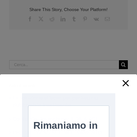
Share This Story, Choose Your Platform!
Facebook
X
Reddit
LinkedIn
Tumblr
Pinterest
Vk
Email
Cerca
per:
Articoli recenti
La soluzione ePaper per packaging
riutilizzabile intelligente
Conto alla Rovescia per il DATA ACT
DIGITAL TWINS NELL’ALLEVAMENTO –