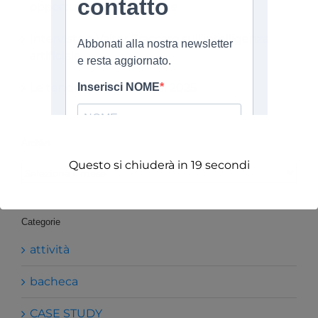
opportunità e nuove sfide
Intervista a Valter Fraccaro sull’intelligenza
artificiale
Le tendenze dell’IOT nel 2025
Archivi
Questo si chiuderà in
19
secondi
Archivi
Categorie
attività
bacheca
CASE STUDY