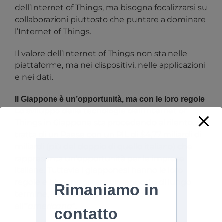
dell’Internet of Things, ma bisogna focalizzarsi su
collaborazioni piuttosto che puntare a dominare
l’Internet of Things.
Il valore dell’Internet of Things non sta nelle
piattaforme, ma nei dispositivi, nelle applicazioni
e nei dati.
Il Giappone è un’opportunità, ma con le loro regole
Lo sviluppo delle tecnologie dell’Internet of
Things in Giappone sta procedendo al rilento. Si
tratta di un Paese con un PIL di $4,77 miliardi di
miliardi (più del doppio di quello italiano) che
rappresenta un’opportunità per le imprese
italiane. Tuttavia i giapponesi hanno le loro
regole e bisogna creare un rapporto di lungo
termine, invece che approcciarlo
all'”
americana
“.