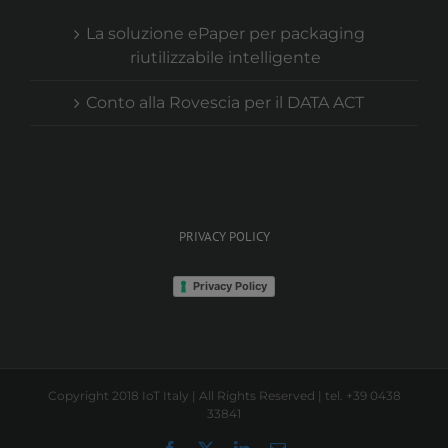
La soluzione ePaper per packaging
riutilizzabile intelligente
Conto alla Rovescia per il DATA ACT
PRIVACY POLICY
Privacy Policy
Copyright 2018 IoT Italy | All Rights Reserved | tel. +39 0438
33841
Facebook
X
LinkedIn
Email