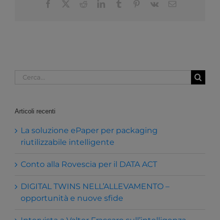
Facebook
X
Reddit
LinkedIn
Tumblr
Pinterest
Vk
Email
Cerca
per:
Articoli recenti
La soluzione ePaper per packaging
riutilizzabile intelligente
Conto alla Rovescia per il DATA ACT
DIGITAL TWINS NELL’ALLEVAMENTO –
opportunità e nuove sfide