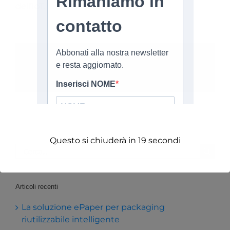
dell’IoT.
Share This Story, Choose Your Platform!
Facebook
X
Reddit
LinkedIn
Tumblr
Pinterest
Vk
Email
Questo si chiuderà in
19
secondi
Cerca
per:
Articoli recenti
La soluzione ePaper per packaging
riutilizzabile intelligente