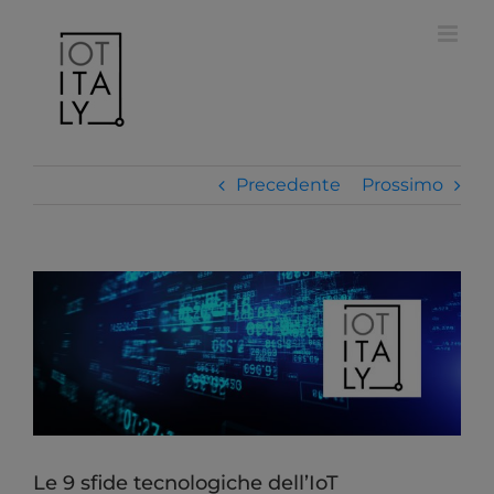
Salta
modal-check
al
contenuto
Precedente
Prossimo
Ingrandisci
immagine
Le 9 sfide tecnologiche dell’IoT