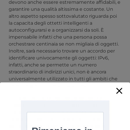
devono anche essere estremamente affidabili, e
garantire una qualità altissima e costante. Un
altro aspetto spesso sottovalutato riguarda poi
la capacita degli ottetti intelligenti a
autoconfigurarsi e a organizzarsi da soli. È
impensabile infatti che una persona possa
orchestrare centinaia se non migliaia di oggetti.
Inoltre, sarà necessario trovare un accordo per
identificare univocamente gli oggetti: IPv6,
infatti, anche se permette un numero
straordinario di indirizzi unici, non è ancora
universalmente utilizzato in tutti gli ambiti che
compongono l’internet delle cose.
L’ultimo campo, ma sicuramente non per
importanza, è la sicurezza: se non saranno
trovate soluzioni per render sicuri gli oggetti
connessi, il rischio di subire attacchi sarà
elevatissimo e impedirà un’adozione globale