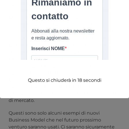
connessi può essere quello di apparecchi
fotografici che vengono dati gratuitamente agli
utenti, con l’accordo di poter utilizzare le
immagini scattate. Le foto possono essere
analizzate e i dati possono essere consolidati e
venduti ad altri clienti. Pensiamo, per esempio, a
una città che, analizzando il colore delle foto che
ritraggono parchi pubblici, può stabilire se
l’irrigazione deve essere aumentata o diminuita.
In questo caso, un’ipotetica azienda che
adottasse questo schema avrebbe chiaramente
un impatto dirompente in quel mercato
Questo si chiuderà in
18
secondi
specifico, obbligando gli altri attori o a seguire lo
stesso schema o a focalizzarsi su altri segmenti
di mercato.
Questi sono solo alcuni esempi di nuovi
Business Model che nel futuro prossimo
venturo saranno usati. Ci saranno sicuramente