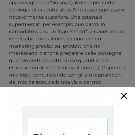
approvvigionarsi “
da solo
“, almeno per certe
tipologie di prodotti, allora l’interesse può essere
notevolmente superiore. Una catena di
supermercati per esempio può darmi in
comodato d’uso un frigo “
smart
“, e conoscendo
le mie abitudini alimentari può fare un
marketing preciso sui prodotti che mi
interessano, o anche preparare delle consegne
quando certi prodotti di uso quotidiano si
esauriscono (il latte, le uova, il burro …). Oppure, il
mio frigo, comunicando con gli altri apparecchi
del mio palazzo, della mia via o del mio
circondario, può contrattare prezzi su prodotti
specifici direttamente con vari supermercati o
direttamente dai produttori, e organizzare poi la
consegna in modo coordinato.
Un altro esempio di nuovi Business Model
rivoluzionari basati su oggetti intelligenti e