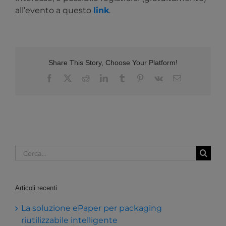
all’evento a questo
link
.
Share This Story, Choose Your Platform!
Facebook
X
Reddit
LinkedIn
Tumblr
Pinterest
Vk
Email
Cerca
per:
Articoli recenti
La soluzione ePaper per packaging
riutilizzabile intelligente