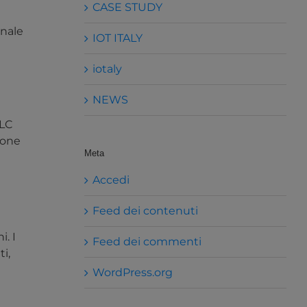
CASE STUDY
onale
IOT ITALY
iotaly
NEWS
PLC
ione
Meta
Accedi
Feed dei contenuti
. I
Feed dei commenti
i,
WordPress.org