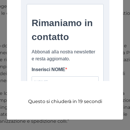
ogettazione delle funzionalità della parte elettronica e
 le operazioni da svolgere
, integrato con il sistema gesti
dotato di sensori (per ricavare il materiale in transito) e
ca/meccanica), ripensando radicalmente a tutto il sistema 
 e ricevere informazioni puntuali su tutta la movimentaz
mpianto. Il software supervisore dell’impianto è stato
i dati degli ordini clienti, degli articoli da produrre; di
la generazione automatica dei documenti di trasporto.
 logistici da gestire, sui costi/benefici e sulla struttura
mpianti meccanici esistenti, introducendo nuove funzioni
Questo si chiuderà in
18
secondi
ingoli impianti di comunicare ed essere tra loro coordinat
ediatezza dei software JE hanno favorito un considerevole
nizzazione e spedizione colli.”