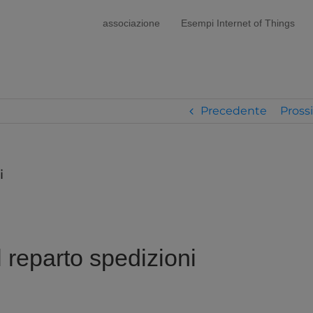
modal-check
associazione
Esempi Internet of Things
Precedente
Pross
i
 reparto spedizioni