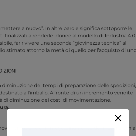
mettere a nuovo”. In altre parole significa sottoporre le
i finalizzati a renderle idonee al modello di Industria 4.0
ile, far rivivere una seconda “giovinezza tecnica” al
o stimato attorno la metà di quello per l’acquisto di un
IZIONI
a diminuzione dei tempi di preparazione delle spedizioni
,
estinato all’imballo.
A fronte di un incremento vendite
à di
diminuzione dei costi di movimentazione.
ura.
 movimentazione e immagazzinamento del materiale in ar