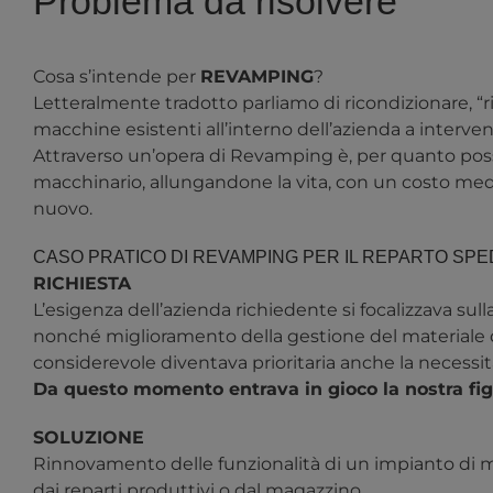
Problema da risolvere
Cosa s’intende per
REVAMPING
?
Letteralmente tradotto parliamo di ricondizionare, “ri
macchine esistenti all’interno dell’azienda a intervent
Attraverso un’opera di Revamping è, per quanto possib
macchinario, allungandone la vita, con un costo medi
nuovo.
CASO PRATICO DI REVAMPING PER IL REPARTO SPED
RICHIESTA
L’esigenza dell’azienda richiedente si focalizzava
sull
nonché
miglioramento della gestione del materiale d
considerevole diventava prioritaria anche la necessit
Da questo momento entrava in gioco la nostra fig
SOLUZIONE
Rinnovamento delle funzionalità di un impianto di
dai reparti produttivi o dal magazzino.