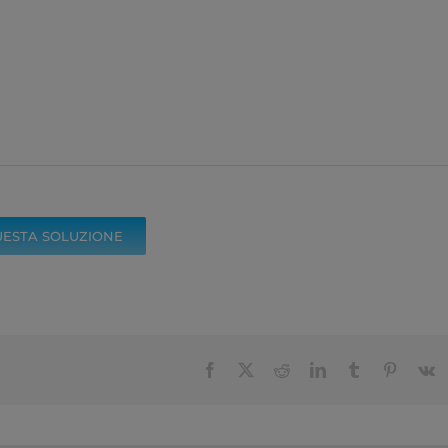
UESTA SOLUZIONE
Facebook
X
Reddit
LinkedIn
Tumblr
Pinteres
V