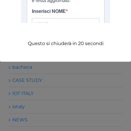
Archivi
Archivi
Categorie
Questo si chiuderà in
19
secondi
attività
bacheca
CASE STUDY
IOT ITALY
iotaly
NEWS