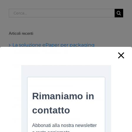
Cerca
per:
Articoli recenti
La soluzione ePaper per packaging
riutilizzabile intelligente
Conto alla Rovescia per il DATA ACT
DIGITAL TWINS NELL’ALLEVAMENTO –
opportunità e nuove sfide
Intervista a Valter Fraccaro sull’intelligenza
artificiale
Le tendenze dell’IOT nel 2025