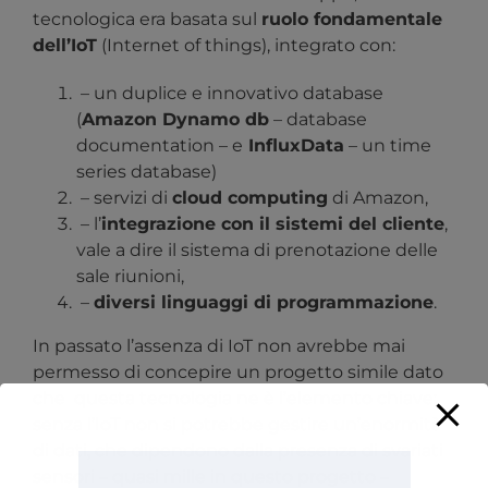
tecnologica era basata sul
ruolo fondamentale
dell’IoT
(Internet of things), integrato con:
– un duplice e innovativo database
(
Amazon Dynamo db
– database
documentation – e
InfluxData
– un time
series database)
– servizi di
cloud computing
di Amazon,
– l’
integrazione con il sistemi del cliente
,
vale a dire il sistema di prenotazione delle
sale riunioni,
–
diversi linguaggi di programmazione
.
In passato l’assenza di IoT non avrebbe mai
permesso di concepire un progetto simile dato
che questa tecnologia ne è l’elemento chiave:
senza l’IoT non si potrebbe gestire un’enormità
di dati, che dipendono dalla presenza di svariati
sensori – quasi mille in questo progetto –