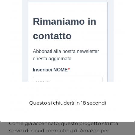
collegati tra loro per trasmettere dati al software
che permette di visualizzare i risultati del
monitoraggio e delle analisi.
L’ottimizzazione degli spazi di lavoro significa
utilizzare in modo efficiente l’energia
elettrica, l’aria condizionata o il
riscaldamento
(sistemi HVAC),
scrivanie e sale
riunioni
.
Le aziende che desiderano implementare
soluzioni di Smart Office devono sempre avere
un “building manager”, dedicato al
monitoraggio e alla gestione del concetto di
Questo si chiuderà in
18
secondi
smart office per ridefinire o mantenere la
strategia di ottimizzazione del luogo di lavoro.
Come già accennato, questo progetto sfrutta
servizi di cloud computing di Amazon per