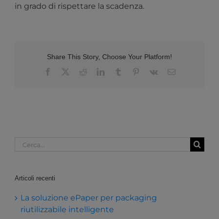
in grado di rispettare la scadenza.
Share This Story, Choose Your Platform!
Facebook
X
Reddit
LinkedIn
Tumblr
Pinterest
Vk
Email
Cerca
per:
Articoli recenti
La soluzione ePaper per packaging
riutilizzabile intelligente