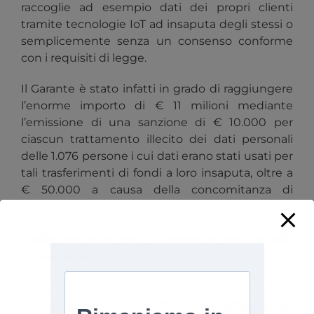
raccoglie ad esempio dati dei propri clienti
tramite tecnologie IoT ad insaputa degli stessi o
semplicemente senza un consenso conforme
con i requisiti di legge.
Il Garante è stato infatti in grado di raggiungere
l’enorme importo di € 11 milioni mediante
l’emissione di una sanzione di € 10.000 per
ciascun trattamento illecito dei dati personali
delle 1.076 persone i cui dati erano stati usati per
tali trasferimenti di fondi a loro insaputa, oltre a
€ 50.000 a causa della concomitanza di
molteplici violazioni.
L’allarme sta per diventare anche più
“rumoroso”
Le sanzioni sopra indicate potrebbero in futuro
anche aumentare con
l’inizio dell’efficacia del