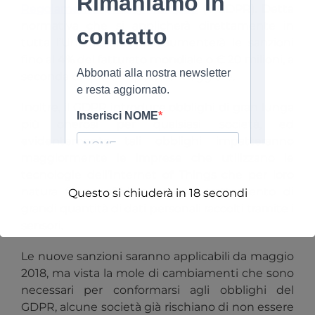
Regolamento privacy europeo
(il GDPR). Detta
normativa che si applicherà direttamente in
tutta l’Unione europea aumenterà le sanzioni
fino al 4% del fatturato mondiale o € 20 milioni, a
seconda di quale importo è maggiore.
Inoltre, il GDPR introduce obblighi di gran lunga
più onerosi per qualsiasi società, ed
evidentemente tali obblighi impatteranno
maggiormente le imprese che utilizzano le
tecnologie dell’Internet of Things che per loro
natura fanno affidamento sul trattamento di
Questo si chiuderà in
18
secondi
grandi quantità di dati personali raccolti tramite i
sensori.
Le nuove sanzioni saranno applicabili da maggio
2018, ma vista la mole di cambiamenti che sono
necessari per conformarsi agli obblighi del
GDPR, alcune società già rischiano di non essere