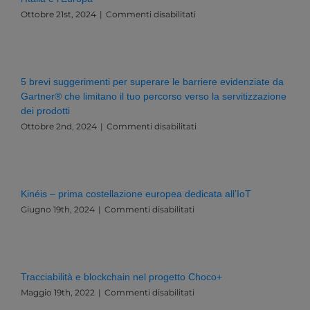
su
Ottobre 21st, 2024
|
Commenti disabilitati
Governance,
Dati
e
Innovazione:
Una
5 brevi suggerimenti per superare le barriere evidenziate da
Sfida
Gartner® che limitano il tuo percorso verso la servitizzazione
Esistenziale
dei prodotti
per
l’Italia
su
Ottobre 2nd, 2024
|
Commenti disabilitati
e
5
l’Europa
brevi
suggerimenti
per
superare
Kinéis – prima costellazione europea dedicata all’IoT
le
su
Giugno 19th, 2024
|
Commenti disabilitati
barriere
Kinéis
evidenziate
–
da
prima
Gartner®
costellazione
che
europea
limitano
Tracciabilità e blockchain nel progetto Choco+
dedicata
il
su
Maggio 19th, 2022
|
Commenti disabilitati
all’IoT
tuo
Tracciabilità