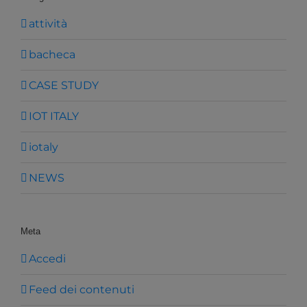
attività
bacheca
CASE STUDY
IOT ITALY
iotaly
NEWS
Meta
Accedi
Feed dei contenuti