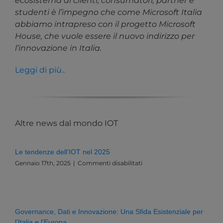
ecosistema di clienti, consumatori, partner e
studenti è l’impegno che come Microsoft Italia
abbiamo intrapreso con il progetto Microsoft
House, che vuole essere il nuovo indirizzo per
l’innovazione in Italia.
Leggi di più..
Altre news dal mondo IOT
Le tendenze dell’IOT nel 2025
su
Gennaio 17th, 2025
|
Commenti disabilitati
Le
tendenze
dell’IOT
nel
2025
Governance, Dati e Innovazione: Una Sfida Esistenziale per
l’Italia e l’Europa