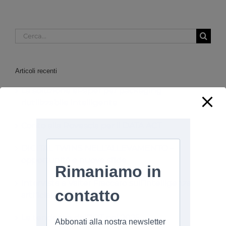
Cerca
per:
Articoli recenti
La soluzione ePaper per packaging
riutilizzabile intelligente
Conto alla Rovescia per il DATA ACT
DIGITAL TWINS NELL’ALLEVAMENTO –
opportunità e nuove sfide
Intervista a Valter Fraccaro sull’intelligenza
artificiale
Le tendenze dell’IOT nel 2025