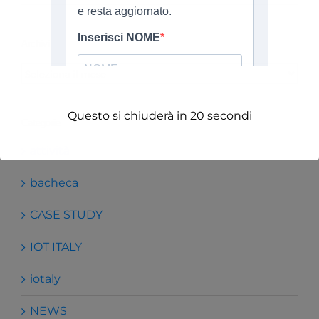
Archivi
Archivi
Questo si chiuderà in
19
secondi
Categorie
attività
bacheca
CASE STUDY
IOT ITALY
iotaly
NEWS