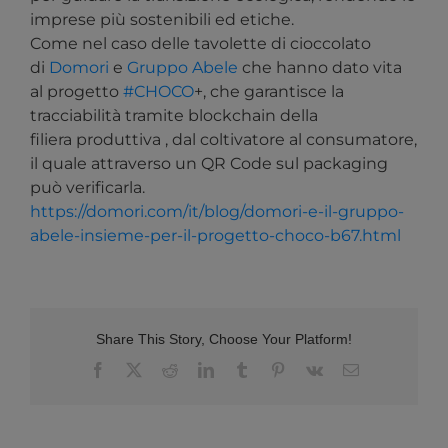
imprese più sostenibili ed etiche.
Come nel caso delle tavolette di cioccolato
di
Domori
e
Gruppo Abele
che hanno dato vita
al progetto
#CHOCO
+, che garantisce la
tracciabilità tramite blockchain della
filiera produttiva , dal coltivatore al consumatore,
il quale attraverso un QR Code sul packaging
può verificarla.
https://domori.com/it/blog/domori-e-il-gruppo-
abele-insieme-per-il-progetto-choco-b67.html
Share This Story, Choose Your Platform!
Facebook
X
Reddit
LinkedIn
Tumblr
Pinterest
Vk
Email