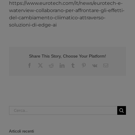
https://www.eurotech.com/it/news/eurotech-e-
waterview-collaborano-per-affrontare-gli-effetti-
del-cambiamento-cliimatico-attraverso-
soluzioni-di-edge-ai
Share This Story, Choose Your Platform!
Facebook
X
Reddit
LinkedIn
Tumblr
Pinterest
Vk
Email
Cerca
per:
Articoli recenti