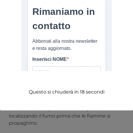
seguenti settori: infrastrutture intelligenti,
riutilizzando le telecamere installate lungo le
autostrade e le reti ferroviarie – circa un
dispositivo ogni tre chilometri, oltre 100 mila
telecamere stimate tra Europa e USA; flotte di
treni e camion, dove le telecamere sono già
utilizzate per altre applicazioni; torri per le
telecomunicazioni, con oltre 426 mila siti solo in
Europa, che arrivano a più di un milione
contando anche gli USA. In questo modo gli
incidenti possono essere evitati attraverso
l’analisi del livello di acqua o neve presenti sulla
strada o sui binari, i danni da inondazioni
Questo si chiuderà in
18
secondi
possono essere valutati a distanza e in sicurezza
valutando l’estensione degli allagamenti, gli
incendi boschivi possono essere prevenuti
localizzando il fumo prima che le fiamme si
propaghino.