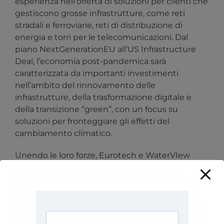
esperienza nell’offerta di soluzioni per clienti che
gestiscono grosse infrastrutture, come reti
stradali e ferroviarie, reti di distribuzione di
energia e torri per le telecomunicazioni. Dal
piano NextGenerationEU all’US Infrastructure
Deal, l’economia post-pandemica sarà
caratterizzata da importanti investimenti
nell’ambito del rinnovamento delle
infrastrutture, della trasformazione digitale e
della transizione “green”, con un focus su
soluzioni per fronteggiare gli effetti del
cambiamento climatico.
Unendo le loro forze, Eurotech e WaterVIew
stanno già dimostrando il potenziale delle
telecamere come “sentinelle” per l’ambiente,
per monitorare gli eventi meteorologici e i loro
effetti. I primi progetti pilota sono già in corso e
diverse opportunità sono state identificate nei