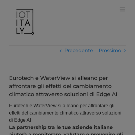
Salta
modal-check
al
contenuto
Precedente
Prossimo
Eurotech e WaterView si alleano per
affrontare gli effetti del cambiamento
climatico attraverso soluzioni di Edge AI
Eurotech e WaterView si alleano per affrontare gli
effetti del cambiamento climatico attraverso soluzioni
di Edge AI
La partnership tra le tue aziende italiane
aiuterà a monitorare, valutare e prevenire gli