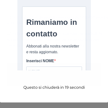
(1)
https://scubarda.wordpress.com/2017/10/17/hackin
a-bt-low-energy-ble-butt-plug/
(2)
https://www.extremetech.com/extreme/163119-
smart-toilets-bidet-hacked-via-bluetooth-gives-
new-meaning-to-backdoor-vulnerability
Share This Story, Choose Your Platform!
Facebook
X
Reddit
LinkedIn
Tumblr
Pinterest
Vk
Email
Questo si chiuderà in
19
secondi