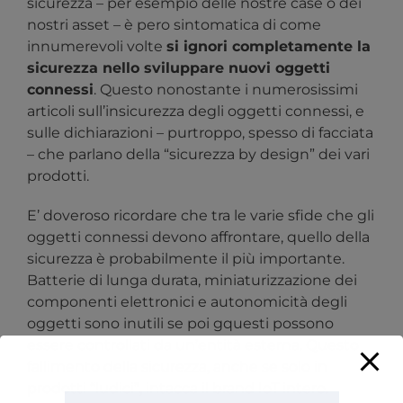
sicurezza – per esempio delle nostre case o dei
nostri asset – è pero sintomatica di come
innumerevoli volte
si ignori completamente la
sicurezza nello sviluppare nuovi oggetti
connessi
. Questo nonostante i numerosissimi
articoli sull’insicurezza degli oggetti connessi, e
sulle dichiarazioni – purtroppo, spesso di facciata
– che parlano della “sicurezza by design” dei vari
prodotti.
E’ doveroso ricordare che tra le varie sfide che gli
oggetti connessi devono affrontare, quello della
sicurezza è probabilmente il più importante.
Batterie di lunga durata, miniaturizzazione dei
componenti elettronici e autonomicità degli
oggetti sono inutili se poi gquesti possono
essere controllati da un’entità esterna. Questo
fallimento della sicurezza, anche se solo in
prodotti “ludici”, intacca il brand IoT intero.