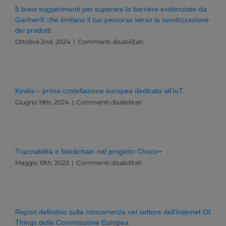
Una
5 brevi suggerimenti per superare le barriere evidenziate da
Sfida
Gartner® che limitano il tuo percorso verso la servitizzazione
Esistenziale
dei prodotti
per
l’Italia
su
Ottobre 2nd, 2024
|
Commenti disabilitati
e
5
l’Europa
brevi
suggerimenti
per
superare
Kinéis – prima costellazione europea dedicata all’IoT
le
su
Giugno 19th, 2024
|
Commenti disabilitati
barriere
Kinéis
evidenziate
–
da
prima
Gartner®
costellazione
che
europea
limitano
Tracciabilità e blockchain nel progetto Choco+
dedicata
il
su
Maggio 19th, 2022
|
Commenti disabilitati
all’IoT
tuo
Tracciabilità
percorso
e
verso
blockchain
la
nel
servitizzazione
progetto
Report definitivo sulla concorrenza nel settore dell’Internet Of
dei
Choco+
Things della Commissione Europea
prodotti