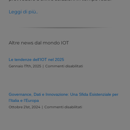
Leggi di più..
Altre news dal mondo IOT
Le tendenze dell’IOT nel 2025
su
Gennaio 17th, 2025
|
Commenti disabilitati
Le
tendenze
dell’IOT
nel
2025
Governance, Dati e Innovazione: Una Sfida Esistenziale per
l’Italia e l’Europa
su
Ottobre 21st, 2024
|
Commenti disabilitati
Governance,
Dati
e
Innovazione: