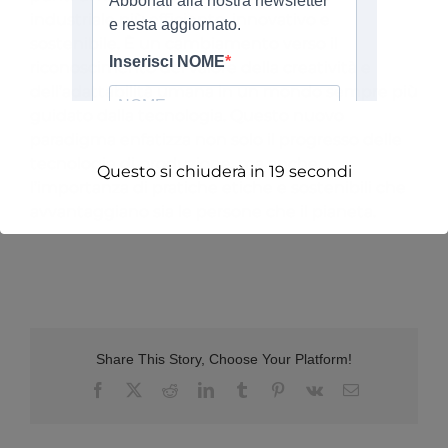
industriale più efficiente, innovativo e
sostenibile. È un cambiamento verso il
riconoscimento del valore della creatività e
dell’adattabilità umana in un mondo sempre più
guidato dalla tecnologia. Questo nuovo
paradigma enfatizza non solo il progresso delle
tecnologie di produzione, ma anche
Questo si chiuderà in
19
secondi
l’importanza di pratiche etiche e sostenibili che
avvantaggiano sia le persone che il pianeta.
Share This Story, Choose Your Platform!
Facebook
X
Reddit
LinkedIn
Tumblr
Pinterest
Vk
Email