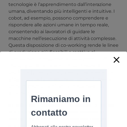
tecnologie è l’apprendimento dall’interazione
umana, diventando più intelligenti e intuitive. I
cobot, ad esempio, possono comprendere e
rispondere alle azioni umane in tempo reale,
consentendo ai lavoratori di guidare le
macchine nell’esecuzione di attività complesse.
Questa disposizione di co-working rende le linee
di produzione più flessibili e reattive al
cambiamento, migliorando sia la produttività
che la qualità dei prodotti finali. Invece di
sostituire i lavori umani, queste tecnologie sono
progettate per aumentare le capacità umane,
consentendo un ambiente industriale più
dinamico e creativo.
In definitiva, l’Industria 5.0 immagina un futuro
in cui esseri umani e macchine lavorano in
sinergia, ognuno contribuendo con i propri
punti di forza per creare un panorama