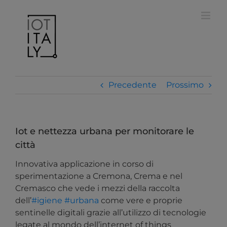
Salta
modal-check
al
contenuto
Precedente
Prossimo
Iot e nettezza urbana per monitorare le
città
Innovativa applicazione in corso di
sperimentazione a Cremona, Crema e nel
Cremasco che vede i mezzi della raccolta
dell’
#igiene
#urbana
come vere e proprie
sentinelle digitali grazie all’utilizzo di tecnologie
legate al mondo dell’internet of things