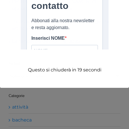
DIGITAL TWINS NELL’ALLEVAMENTO –
opportunità e nuove sfide
Intervista a Valter Fraccaro sull’intelligenza
artificiale
Le tendenze dell’IOT nel 2025
Archivi
Questo si chiuderà in
19
secondi
Archivi
Categorie
attività
bacheca