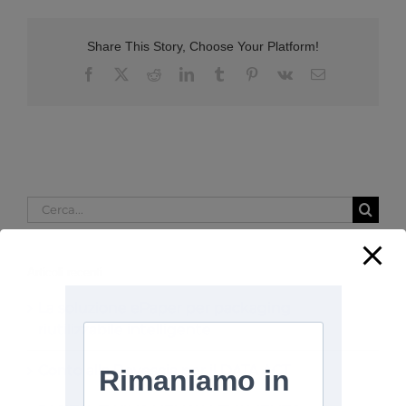
Share This Story, Choose Your Platform!
Facebook
X
Reddit
LinkedIn
Tumblr
Pinterest
Vk
Email
Cerca
per:
Articoli recenti
La soluzione ePaper per packaging
riutilizzabile intelligente
Conto alla Rovescia per il DATA ACT