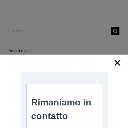
Cerca
per:
Articoli recenti
La soluzione ePaper per packaging
riutilizzabile intelligente
Conto alla Rovescia per il DATA ACT
DIGITAL TWINS NELL’ALLEVAMENTO –
opportunità e nuove sfide
Intervista a Valter Fraccaro sull’intelligenza
artificiale