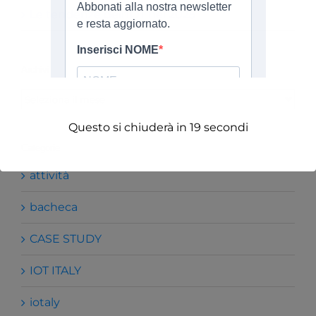
Le tendenze dell’IOT nel 2025
Archivi
Archivi
Questo si chiuderà in
19
secondi
Categorie
attività
bacheca
CASE STUDY
IOT ITALY
iotaly