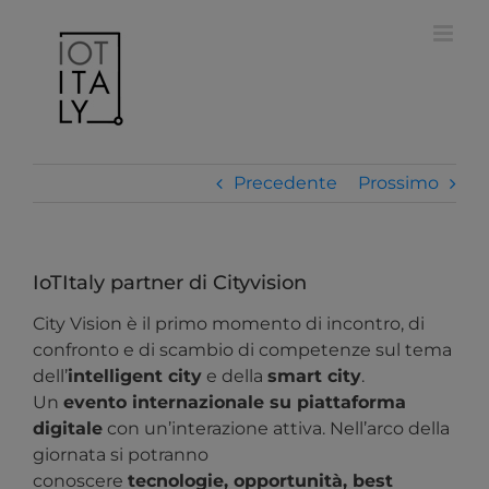
Salta
modal-check
al
contenuto
Precedente
Prossimo
IoTItaly partner di Cityvision
City Vision è il primo momento di incontro, di
confronto e di scambio di competenze sul tema
dell’
intelligent city
e della
smart city
.
Un
evento internazionale su piattaforma
digitale
con un’interazione attiva. Nell’arco della
giornata si potranno
conoscere
tecnologie, opportunità, best