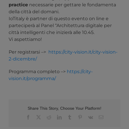
practice
necessarie per gettare le fondamenta
della città del domani.
IoTitaly è partner di questo evento on line e
parteciperà al Panel “Architettura digitale per
città intelligenti che inizierà alle 10.45.
Vi aspettiamo!
Per registrarsi –>
https://city-vision.it/city-vision-
2-dicembre/
Programma completo –>
https://city-
vision.it/programma/
Share This Story, Choose Your Platform!
Facebook
X
Reddit
LinkedIn
Tumblr
Pinterest
Vk
Email