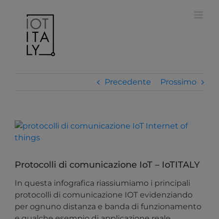
Salta
modal-check
al
contenuto
Precedente
Prossimo
Ingrandisci
immagine
Protocolli di comunicazione IoT – IoTITALY
In questa infografica riassiumiamo i principali
protocolli di comunicazione IOT evidenziando
per ognuno distanza e banda di funzionamento
e qualche esempio di applicazione reale.