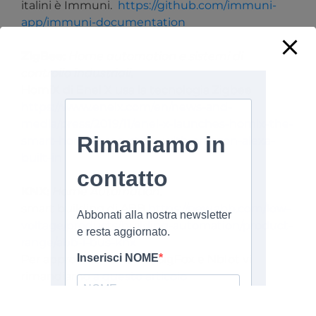
italini è Immuni.
https://github.com/immuni-
app/immuni-documentation
ZigBee:
Home automation e sistemi di
controllo industriali.
HomiX di Enel X usa la tecnologia Zigbee
https://www.enelx.com/en/news-and-
media/press/2019/11/enel-x-launches-homix-the-
smart-home-ecosystem-with-amazon-alexa-
built-in
KNX:
Home Automation.
smart building di ABB
https://new.abb.com/low-
voltage/products/building-automation/product-
range/abb-i-bus-knx
Per approfondire LoRA , SigFox e NbIot vi
rimandiamo
a questo articolo