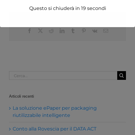
Questo si chiuderà in
19
secondi
Share This Story, Choose Your Platform!
Facebook
X
Reddit
LinkedIn
Tumblr
Pinterest
Vk
Email
Cerca
per:
Articoli recenti
La soluzione ePaper per packaging
riutilizzabile intelligente
Conto alla Rovescia per il DATA ACT