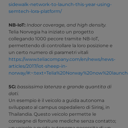
sidewalk-network-to-launch-this-year-using-
semtech-lora-platform/
NB-IoT:
Indoor coverage, and high density.
Telia Norvegia ha iniziato un progetto
collegando 1000 pecore tramite NB-IoT,
permettendo di controllare la loro posizione e
un certo numero di parametri vitali
https://www.teliacompany.com/en/news/news-
articles/2017/iot-sheep-in-
norway/#:~:text=Telia%20Norway%20now%20laun
5G:
bassissima latenza e grande quantita di
dati.
Un esempio è il veicolo a guida autonoma
sviluppato al campus ospedaliero di Siriraj, in
Thailandia. Questo veicolo permette le
consegne di forniture mediche senza contatto;
un veicolo a guida autonoma necessita di un