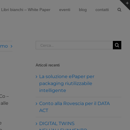
Libri bianchi – White Paper
eventi
blog
contatti
Cerca
imo
per:
Articoli recenti
La soluzione ePaper per
packaging riutilizzabile
intelligente
iCo –
alle
Conto alla Rovescia per il DATA
ACT
e
DIGITAL TWINS
o