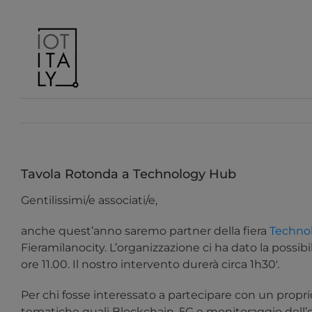
Salta
al
contenuto
Tavola Rotonda a Technology Hub
Gentilissimi/e associati/e,
anche quest’anno saremo partner della fiera
Techno
Fieramilanocity. L’organizzazione ci ha dato la possibi
ore 11.00. Il nostro intervento durerà circa 1h30′.
Per chi fosse interessato a partecipare con un proprio
tematiche quali Blockchain, 5G e monitoraggio dell’op