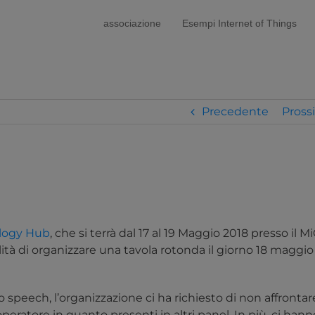
modal-check
associazione
Esempi Internet of Things
Precedente
Pross
logy Hub
, che si terrà dal 17 al 19 Maggio 2018 presso il M
lità di organizzare una tavola rotonda il giorno 18 maggio 
 speech, l’organizzazione ci ha richiesto di non affrontar
eratore in quanto presenti in altri panel. In più, ci hann