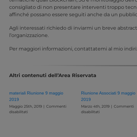
consigliato di non presentare interventi troppo tecnic
affinché possano essere seguiti anche da un pubblic
Agli interessati richiedo di inviarmi un breve abstra
l’organizzazione.
Per maggiori informazioni, contattatemi al mio indiri
Altri contenuti dell’Area Riservata
materiali Riunione 9 maggio
Riunione Associati 9 maggio
2019
2019
Maggio 25th, 2019
|
Commenti
Marzo 4th, 2019
|
Commenti
su
su
disabilitati
disabilitati
materiali
Riunione
Riunione
Associati
9
9
maggio
maggio