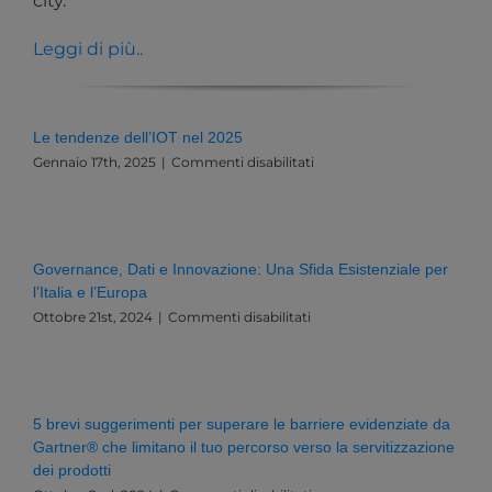
city.
Leggi di più..
Le tendenze dell’IOT nel 2025
su
Gennaio 17th, 2025
|
Commenti disabilitati
Le
tendenze
dell’IOT
nel
2025
Governance, Dati e Innovazione: Una Sfida Esistenziale per
l’Italia e l’Europa
su
Ottobre 21st, 2024
|
Commenti disabilitati
Governance,
Dati
e
Innovazione:
Una
5 brevi suggerimenti per superare le barriere evidenziate da
Sfida
Gartner® che limitano il tuo percorso verso la servitizzazione
Esistenziale
dei prodotti
per