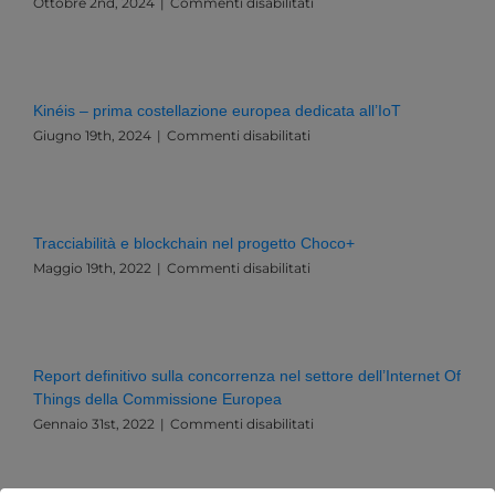
l’Italia
su
Ottobre 2nd, 2024
|
Commenti disabilitati
e
5
l’Europa
brevi
suggerimenti
per
superare
Kinéis – prima costellazione europea dedicata all’IoT
le
su
Giugno 19th, 2024
|
Commenti disabilitati
barriere
Kinéis
evidenziate
–
da
prima
Gartner®
costellazione
che
europea
limitano
Tracciabilità e blockchain nel progetto Choco+
dedicata
il
su
Maggio 19th, 2022
|
Commenti disabilitati
all’IoT
tuo
Tracciabilità
percorso
e
verso
blockchain
la
nel
servitizzazione
progetto
Report definitivo sulla concorrenza nel settore dell’Internet Of
dei
Choco+
Things della Commissione Europea
prodotti
su
Gennaio 31st, 2022
|
Commenti disabilitati
Report
definitivo
sulla