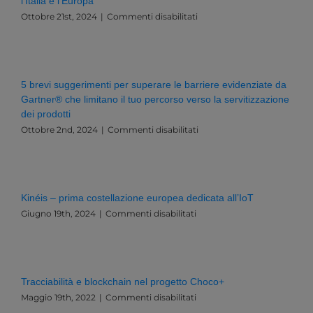
l’Italia e l’Europa
su
Ottobre 21st, 2024
|
Commenti disabilitati
Governance,
Dati
e
Innovazione:
Una
5 brevi suggerimenti per superare le barriere evidenziate da
Sfida
Gartner® che limitano il tuo percorso verso la servitizzazione
Esistenziale
dei prodotti
per
l’Italia
su
Ottobre 2nd, 2024
|
Commenti disabilitati
e
5
l’Europa
brevi
suggerimenti
per
superare
Kinéis – prima costellazione europea dedicata all’IoT
le
su
Giugno 19th, 2024
|
Commenti disabilitati
barriere
Kinéis
evidenziate
–
da
prima
Gartner®
costellazione
che
europea
limitano
Tracciabilità e blockchain nel progetto Choco+
dedicata
il
su
Maggio 19th, 2022
|
Commenti disabilitati
all’IoT
tuo
Tracciabilità