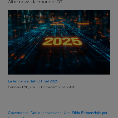
Altre news dal mondo IOT
Le tendenze dell’IOT nel 2025
su
Gennaio 17th, 2025
|
Commenti disabilitati
Le
tendenze
dell’IOT
nel
2025
Governance, Dati e Innovazione: Una Sfida Esistenziale per