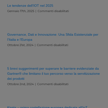
Le tendenze dell’IOT nel 2025
su
Gennaio 17th, 2025
|
Commenti disabilitati
Le
tendenze
dell’IOT
nel
2025
Governance, Dati e Innovazione: Una Sfida Esistenziale per
l’Italia e l’Europa
su
Ottobre 21st, 2024
|
Commenti disabilitati
Governance,
Dati
e
Innovazione:
Una
5 brevi suggerimenti per superare le barriere evidenziate da
Sfida
Gartner® che limitano il tuo percorso verso la servitizzazione
Esistenziale
dei prodotti
per
l’Italia
su
Ottobre 2nd, 2024
|
Commenti disabilitati
e
5
l’Europa
brevi
suggerimenti
per
superare
Kinéis – prima costellazione europea dedicata all’IoT