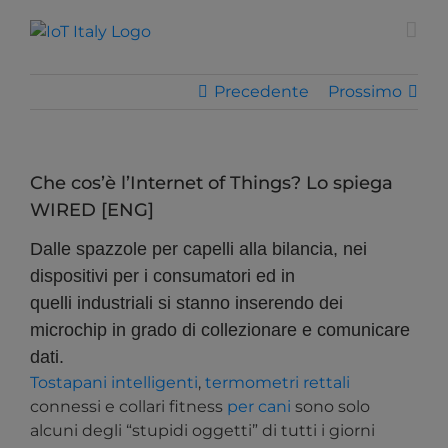
Salta
modal-check
al
contenuto
Precedente
Prossimo
Che cos’è l’Internet of Things? Lo spiega
WIRED [ENG]
Dalle spazzole per capelli alla bilancia, nei
dispositivi per i consumatori ed in
quelli industriali si stanno inserendo dei
microchip in grado di collezionare e comunicare
dati.
Tostapani intelligenti
,
termometri rettali
connessi e collari fitness
per cani
sono solo
alcuni degli “stupidi oggetti” di tutti i giorni