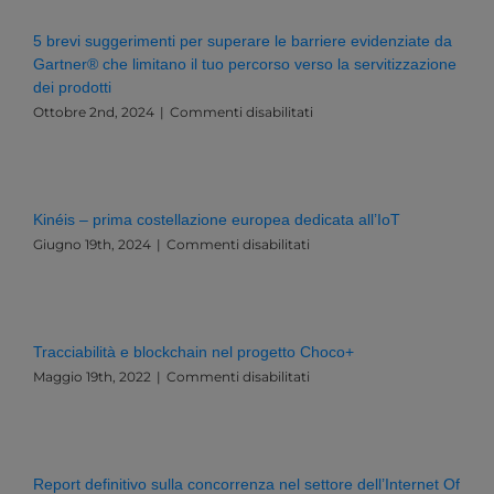
Innovazione:
Una
5 brevi suggerimenti per superare le barriere evidenziate da
Sfida
Gartner® che limitano il tuo percorso verso la servitizzazione
Esistenziale
dei prodotti
per
l’Italia
su
Ottobre 2nd, 2024
|
Commenti disabilitati
e
5
l’Europa
brevi
suggerimenti
per
superare
Kinéis – prima costellazione europea dedicata all’IoT
le
su
Giugno 19th, 2024
|
Commenti disabilitati
barriere
Kinéis
evidenziate
–
da
prima
Gartner®
costellazione
che
europea
limitano
Tracciabilità e blockchain nel progetto Choco+
dedicata
il
su
Maggio 19th, 2022
|
Commenti disabilitati
all’IoT
tuo
Tracciabilità
percorso
e
verso
blockchain
la
nel
servitizzazione
progetto
Report definitivo sulla concorrenza nel settore dell’Internet Of
dei