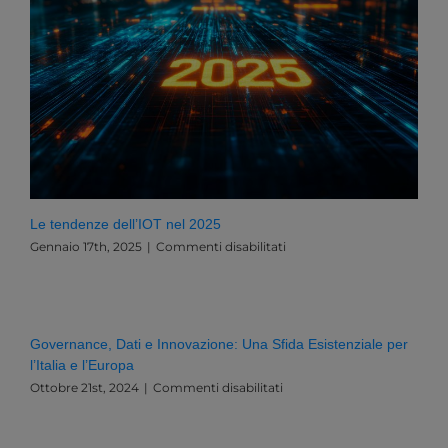
Le tendenze dell’IOT nel 2025
su
Gennaio 17th, 2025
|
Commenti disabilitati
Le
tendenze
dell’IOT
nel
2025
Governance, Dati e Innovazione: Una Sfida Esistenziale per
l’Italia e l’Europa
su
Ottobre 21st, 2024
|
Commenti disabilitati
Governance,
Dati
e