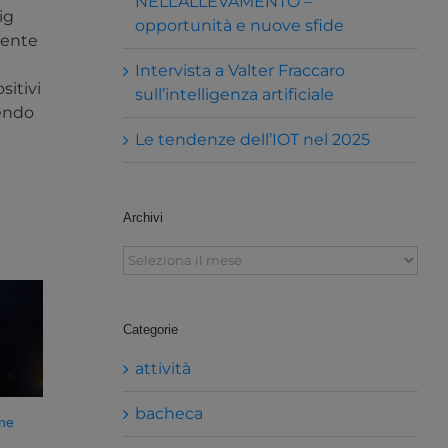
NELL’ALLEVAMENTO –
ig
opportunità e nuove sfide
biente
Intervista a Valter Fraccaro
sitivi
sull’intelligenza artificiale
dendo
Le tendenze dell’IOT nel 2025
Archivi
Archivi
Categorie
attività
bacheca
one