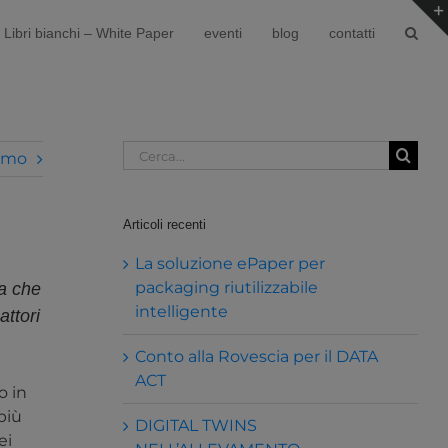
Libri bianchi – White Paper
eventi
blog
contatti
Cerca
imo
per:
Articoli recenti
La soluzione ePaper per
packaging riutilizzabile
ma che
intelligente
ttori
Conto alla Rovescia per il DATA
ACT
o in
più
DIGITAL TWINS
ei