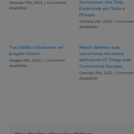
Innovazione: Una Sfida
Gennaio 17th, 2025
|
Commenti
su
disabilitati
Esistenziale per l’Italia e
Le
l’Europa
tendenze
Ottobre 21st, 2024
|
Comment
dell’IOT
su
disabilitati
nel
Governance,
2025
Dati
e
Tracciabilità e blockchain nel
Report definitivo sulla
Innovazione:
progetto Choco+
concorrenza nel settore
Una
Sfida
dell’Internet Of Things della
Maggio 19th, 2022
|
Commenti
Esistenziale
su
disabilitati
Commissione Europea
per
Tracciabilità
Gennaio 31st, 2022
|
Comment
l’Italia
e
su
disabilitati
e
blockchain
Report
l’Europa
nel
definitivo
progetto
sulla
Choco+
concorrenza
nel
settore
dell’Internet
Of
Things
della