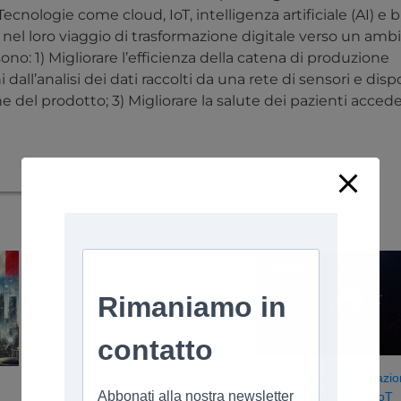
 Tecnologie come cloud, IoT, intelligenza artificiale (AI) e b
nde nel loro viaggio di trasformazione digitale verso un am
no: 1) Migliorare l’efficienza della catena di produzione
 dall’analisi dei dati raccolti da una rete di sensori e dispo
one del prodotto; 3) Migliorare la salute dei pazienti acce
Kinéis – prima costellazi
5 brevi suggerimenti per
europea dedicata all’IoT