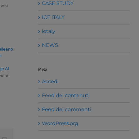
CASE STUDY
enti
IOT ITALY
iotaly
NEWS
alleano
l
ge AI
Meta
enti
Accedi
Feed dei contenuti
Feed dei commenti
WordPress.org
t
k
Email