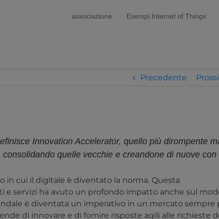
modal-check
associazione
Esempi Internet of Things
Precedente
Pross
 definisce Innovation Accelerator, quello più dirompente 
, consolidando quelle vecchie e creandone di nuove con a
in cui il digitale è diventato la norma. Questa
 e servizi ha avuto un profondo impatto anche sul mod
ziendale è diventata un imperativo in un mercato sempre 
ende di innovare e di fornire risposte agili alle richieste d