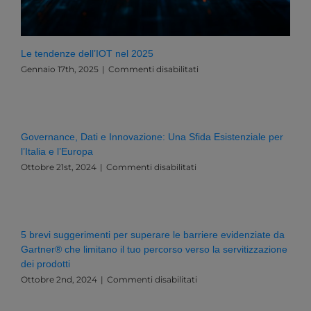
Le tendenze dell’IOT nel 2025
su
Gennaio 17th, 2025
|
Commenti disabilitati
Le
tendenze
dell’IOT
nel
2025
Governance, Dati e Innovazione: Una Sfida Esistenziale per
l’Italia e l’Europa
su
Ottobre 21st, 2024
|
Commenti disabilitati
Governance,
Dati
e
Innovazione:
Una
5 brevi suggerimenti per superare le barriere evidenziate da
Sfida
Gartner® che limitano il tuo percorso verso la servitizzazione
Esistenziale
dei prodotti
per
l’Italia
su
Ottobre 2nd, 2024
|
Commenti disabilitati
e
5
l’Europa
brevi