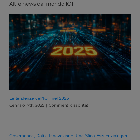
Altre news dal mondo IOT
Le tendenze dell’IOT nel 2025
su
Gennaio 17th, 2025
|
Commenti disabilitati
Le
tendenze
dell’IOT
nel
2025
Governance, Dati e Innovazione: Una Sfida Esistenziale per