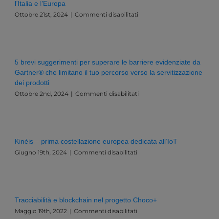
l’Italia e l’Europa
su
Ottobre 21st, 2024
|
Commenti disabilitati
Governance,
Dati
e
Innovazione:
Una
5 brevi suggerimenti per superare le barriere evidenziate da
Sfida
Gartner® che limitano il tuo percorso verso la servitizzazione
Esistenziale
dei prodotti
per
l’Italia
su
Ottobre 2nd, 2024
|
Commenti disabilitati
e
5
l’Europa
brevi
suggerimenti
per
superare
Kinéis – prima costellazione europea dedicata all’IoT
le
su
Giugno 19th, 2024
|
Commenti disabilitati
barriere
Kinéis
evidenziate
–
da
prima
Gartner®
costellazione
che
europea
limitano
Tracciabilità e blockchain nel progetto Choco+
dedicata
il
su
Maggio 19th, 2022
|
Commenti disabilitati
all’IoT
tuo