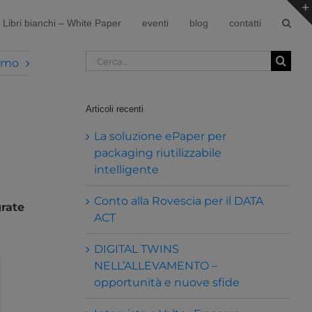
Libri bianchi – White Paper
eventi
blog
contatti
Cerca
imo
per:
Articoli recenti
La soluzione ePaper per
packaging riutilizzabile
intelligente
Conto alla Rovescia per il DATA
grate
ACT
DIGITAL TWINS
NELL’ALLEVAMENTO –
opportunità e nuove sfide