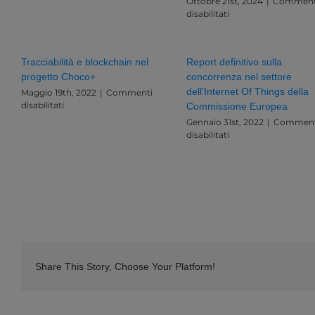
Ottobre 21st, 2024
|
Comment
dell’IOT
su
disabilitati
nel
Governance,
2025
Dati
e
Tracciabilità e blockchain nel
Report definitivo sulla
Innovazione:
progetto Choco+
concorrenza nel settore
Una
Sfida
dell’Internet Of Things della
Maggio 19th, 2022
|
Commenti
Esistenziale
su
disabilitati
Commissione Europea
per
Tracciabilità
Gennaio 31st, 2022
|
Comment
l’Italia
e
su
disabilitati
e
blockchain
Report
l’Europa
nel
definitivo
progetto
sulla
Choco+
concorrenza
nel
settore
dell’Internet
Of
Things
della
Share This Story, Choose Your Platform!
Commissione
Europea