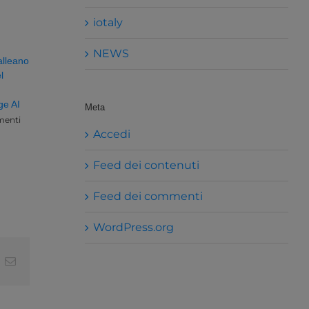
iotaly
NEWS
alleano
l
ge AI
Meta
enti
Accedi
Feed dei contenuti
Feed dei commenti
WordPress.org
t
k
Email