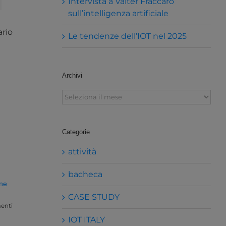
Intervista a Valter Fraccaro
sull’intelligenza artificiale
ario
Le tendenze dell’IOT nel 2025
Archivi
Archivi
Categorie
attività
bacheca
one
CASE STUDY
enti
IOT ITALY