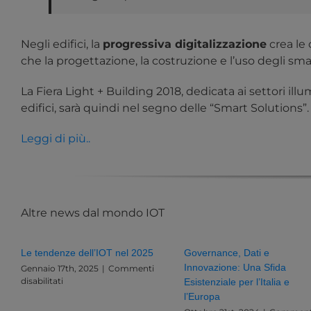
Negli edifici, la
progressiva digitalizzazione
crea le 
che la progettazione, la costruzione e l’uso degli s
La Fiera Light + Building 2018, dedicata ai settori i
edifici, sarà quindi nel segno delle “Smart Solutions”.
Leggi di più..
Altre news dal mondo IOT
Le tendenze dell’IOT nel 2025
Governance, Dati e
Innovazione: Una Sfida
Gennaio 17th, 2025
|
Commenti
su
disabilitati
Esistenziale per l’Italia e
Le
l’Europa
tendenze