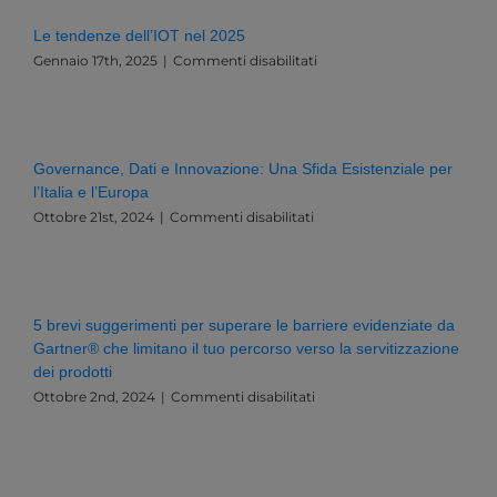
Le tendenze dell’IOT nel 2025
su
Gennaio 17th, 2025
|
Commenti disabilitati
Le
tendenze
dell’IOT
nel
2025
Governance, Dati e Innovazione: Una Sfida Esistenziale per
l’Italia e l’Europa
su
Ottobre 21st, 2024
|
Commenti disabilitati
Governance,
Dati
e
Innovazione:
Una
5 brevi suggerimenti per superare le barriere evidenziate da
Sfida
Gartner® che limitano il tuo percorso verso la servitizzazione
Esistenziale
dei prodotti
per
l’Italia
su
Ottobre 2nd, 2024
|
Commenti disabilitati
e
5
l’Europa
brevi
suggerimenti
per
superare