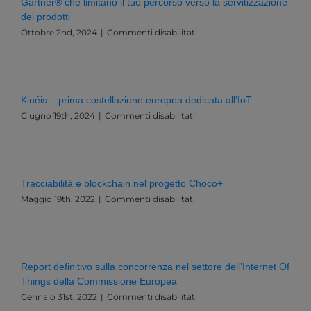
Gartner® che limitano il tuo percorso verso la servitizzazione
Esistenziale
dei prodotti
per
l’Italia
su
Ottobre 2nd, 2024
|
Commenti disabilitati
e
5
l’Europa
brevi
suggerimenti
per
superare
Kinéis – prima costellazione europea dedicata all’IoT
le
su
Giugno 19th, 2024
|
Commenti disabilitati
barriere
Kinéis
evidenziate
–
da
prima
Gartner®
costellazione
che
europea
limitano
Tracciabilità e blockchain nel progetto Choco+
dedicata
il
su
Maggio 19th, 2022
|
Commenti disabilitati
all’IoT
tuo
Tracciabilità
percorso
e
verso
blockchain
la
nel
servitizzazione
progetto
Report definitivo sulla concorrenza nel settore dell’Internet Of
dei
Choco+
Things della Commissione Europea
prodotti
su
Gennaio 31st, 2022
|
Commenti disabilitati
Report