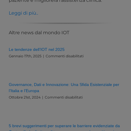
paziente e migliorerà l’assistenza clinica.
Leggi di più..
Altre news dal mondo IOT
Le tendenze dell’IOT nel 2025
su
Gennaio 17th, 2025
|
Commenti disabilitati
Le
tendenze
dell’IOT
nel
2025
Governance, Dati e Innovazione: Una Sfida Esistenziale per
l’Italia e l’Europa
su
Ottobre 21st, 2024
|
Commenti disabilitati
Governance,
Dati
e
Innovazione:
Una
5 brevi suggerimenti per superare le barriere evidenziate da
Sfida