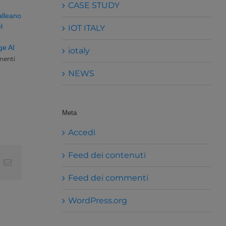
CASE STUDY
alleano
l
IOT ITALY
ge AI
iotaly
enti
NEWS
Meta
Accedi
Feed dei contenuti
t
k
Email
Feed dei commenti
WordPress.org