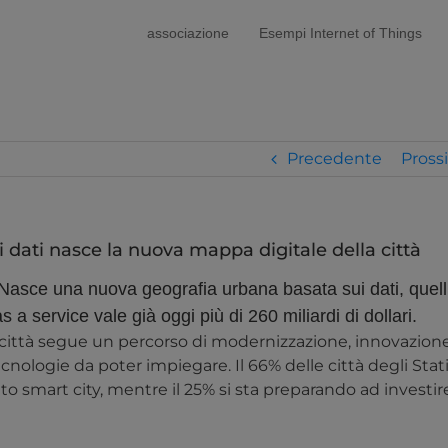
modal-check
associazione
Esempi Internet of Things
Precedente
Pross
ai dati nasce la nuova mappa digitale della città
. Nasce una nuova geografia urbana basata sui dati, quell
s a service vale già oggi più di 260 miliardi di dollari.
i città segue un percorso di modernizzazione, innovazion
ecnologie da poter impiegare. Il 66% delle città degli Stat
o smart city, mentre il 25% si sta preparando ad investir