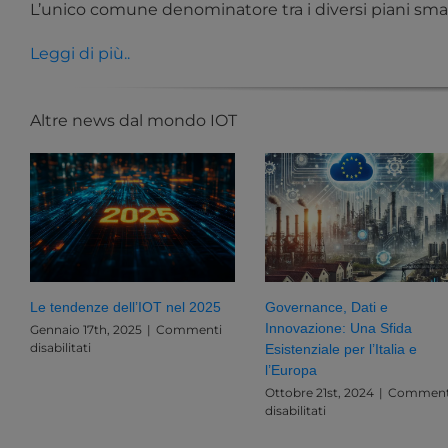
L’unico comune denominatore tra i diversi piani smart
Leggi di più..
Altre news dal mondo IOT
Le tendenze dell’IOT nel 2025
Governance, Dati e
Innovazione: Una Sfida
Gennaio 17th, 2025
|
Commenti
su
disabilitati
Esistenziale per l’Italia e
Le
l’Europa
tendenze
Ottobre 21st, 2024
|
Comment
dell’IOT
su
disabilitati
nel
Governance,
2025
Dati