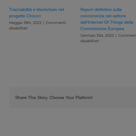
e
Tracciabilità e blockchain nel
Report definitivo sulla
Innovazione:
progetto Choco+
concorrenza nel settore
Una
Sfida
dell’Internet Of Things della
Maggio 19th, 2022
|
Commenti
Esistenziale
su
disabilitati
Commissione Europea
per
Tracciabilità
Gennaio 31st, 2022
|
Comment
l’Italia
e
su
disabilitati
e
blockchain
Report
l’Europa
nel
definitivo
progetto
sulla
Choco+
concorrenza
nel
settore
dell’Internet
Of
Things
della
Share This Story, Choose Your Platform!
Commissione
Europea