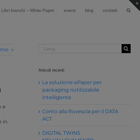
Libri bianchi – White Paper
eventi
blog
contatti
Cerca
imo
per:
Articoli recenti
La soluzione ePaper per
packaging riutilizzabile
i
intelligente
e e
Conto alla Rovescia per il DATA
i
ACT
e in
DIGITAL TWINS