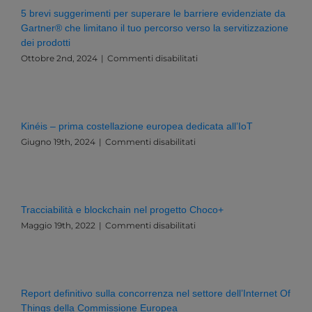
Una
5 brevi suggerimenti per superare le barriere evidenziate da
Sfida
Gartner® che limitano il tuo percorso verso la servitizzazione
Esistenziale
dei prodotti
per
l’Italia
su
Ottobre 2nd, 2024
|
Commenti disabilitati
e
5
l’Europa
brevi
suggerimenti
per
superare
Kinéis – prima costellazione europea dedicata all’IoT
le
su
Giugno 19th, 2024
|
Commenti disabilitati
barriere
Kinéis
evidenziate
–
da
prima
Gartner®
costellazione
che
europea
limitano
Tracciabilità e blockchain nel progetto Choco+
dedicata
il
su
Maggio 19th, 2022
|
Commenti disabilitati
all’IoT
tuo
Tracciabilità
percorso
e
verso
blockchain
la
nel
servitizzazione
progetto
Report definitivo sulla concorrenza nel settore dell’Internet Of
dei
Choco+
Things della Commissione Europea
prodotti