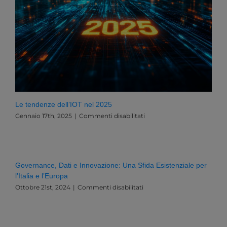
Le tendenze dell’IOT nel 2025
su
Gennaio 17th, 2025
|
Commenti disabilitati
Le
tendenze
dell’IOT
nel
2025
Governance, Dati e Innovazione: Una Sfida Esistenziale per
l’Italia e l’Europa
su
Ottobre 21st, 2024
|
Commenti disabilitati
Governance,
Dati
e
Innovazione: