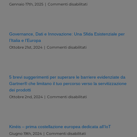
su
Gennaio 17th, 2025
|
Commenti disabilitati
Le
tendenze
dell’IOT
nel
2025
Governance, Dati e Innovazione: Una Sfida Esistenziale per
l’Italia e l’Europa
su
Ottobre 21st, 2024
|
Commenti disabilitati
Governance,
Dati
e
Innovazione:
Una
5 brevi suggerimenti per superare le barriere evidenziate da
Sfida
Gartner® che limitano il tuo percorso verso la servitizzazione
Esistenziale
dei prodotti
per
l’Italia
su
Ottobre 2nd, 2024
|
Commenti disabilitati
e
5
l’Europa
brevi
suggerimenti
per
superare
Kinéis – prima costellazione europea dedicata all’IoT
le
su
Giugno 19th, 2024
|
Commenti disabilitati
barriere